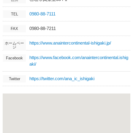
0980-88-7111
TEL
0980-88-7211
FAX
https://www.anaintercontinental-ishigaki.jp/
ホームペー
ジ
https://www.facebook.com/anaintercontinental.ishig
Facebook
aki/
https://twitter.com/ana_ic_ishigaki
Twitter