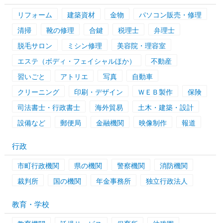
リフォーム
建築資材
金物
パソコン販売・修理
清掃
靴の修理
合鍵
税理士
弁理士
脱毛サロン
ミシン修理
美容院・理容室
エステ（ボディ・フェイシャルほか）
不動産
習いごと
アトリエ
写真
自動車
クリーニング
印刷・デザイン
ＷＥＢ製作
保険
司法書士・行政書士
海外貿易
土木・建築・設計
設備など
郵便局
金融機関
映像制作
報道
行政
市町行政機関
県の機関
警察機関
消防機関
裁判所
国の機関
年金事務所
独立行政法人
教育・学校