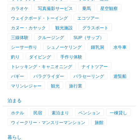
カラオケ
写真撮影サービス
乗馬
星空観察
ウェイクボード・トーイング
エコツアー
カヌー・カヤック
観光施設
グラスボート
三線体験
クルージング
SUP（サップ）
シーサー作り
シュノーケリング
鍾乳洞
水牛車
釣り
ダイビング
手作り体験
トレッキング・キャニオニング
ナイトツアー
バギー
パラグライダー
パラセーリング
遊覧船
マリンレジャー
観光
旅行業
泊まる
ホテル
民宿
素泊まり
ペンション
一棟貸し
ウィークリー・マンスリーマンション
旅館
暮らし