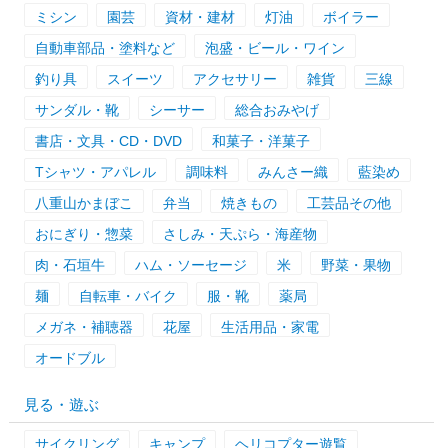
ミシン
園芸
資材・建材
灯油
ボイラー
自動車部品・塗料など
泡盛・ビール・ワイン
釣り具
スイーツ
アクセサリー
雑貨
三線
サンダル・靴
シーサー
総合おみやげ
書店・文具・CD・DVD
和菓子・洋菓子
Tシャツ・アパレル
調味料
みんさー織
藍染め
八重山かまぼこ
弁当
焼きもの
工芸品その他
おにぎり・惣菜
さしみ・天ぷら・海産物
肉・石垣牛
ハム・ソーセージ
米
野菜・果物
麺
自転車・バイク
服・靴
薬局
メガネ・補聴器
花屋
生活用品・家電
オードブル
見る・遊ぶ
サイクリング
キャンプ
ヘリコプター遊覧