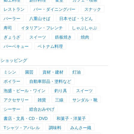
郷土料理
創作料理
食堂
カフェ・喫茶
レストラン
バー・ダイニングバー
スナック
パーラー
八重山そば
日本そば・うどん
寿司
イタリアン・フレンチ
しゃぶしゃぶ
ぎょうざ
スイーツ
鉄板焼き
焼肉
バーベキュー
ベトナム料理
ショッピング
ミシン
園芸
資材・建材
灯油
ボイラー
自動車部品・塗料など
泡盛・ビール・ワイン
釣り具
スイーツ
アクセサリー
雑貨
三線
サンダル・靴
シーサー
総合おみやげ
書店・文具・CD・DVD
和菓子・洋菓子
Tシャツ・アパレル
調味料
みんさー織