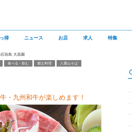
っ得
ニュース
お店
求人
特集
石垣島 大昌園
食べる・飲む
郷土料理
八重山そば
山牛・九州和牛が楽しめます！