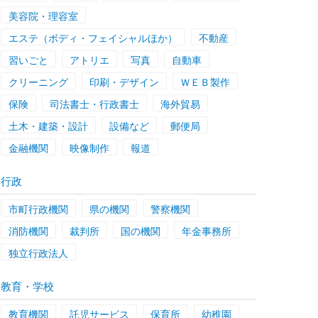
美容院・理容室
エステ（ボディ・フェイシャルほか）
不動産
習いごと
アトリエ
写真
自動車
クリーニング
印刷・デザイン
ＷＥＢ製作
保険
司法書士・行政書士
海外貿易
土木・建築・設計
設備など
郵便局
金融機関
映像制作
報道
行政
市町行政機関
県の機関
警察機関
消防機関
裁判所
国の機関
年金事務所
独立行政法人
教育・学校
教育機関
託児サービス
保育所
幼稚園