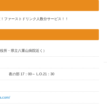
定！ファーストドリンク人数分サービス！！
垣市役所・県立八重山病院近く）
0 夜の部 17：00～ L.O.21：30
ma.com/