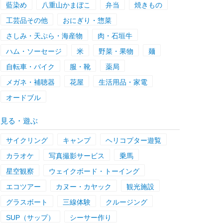
藍染め
八重山かまぼこ
弁当
焼きもの
工芸品その他
おにぎり・惣菜
さしみ・天ぷら・海産物
肉・石垣牛
ハム・ソーセージ
米
野菜・果物
麺
自転車・バイク
服・靴
薬局
メガネ・補聴器
花屋
生活用品・家電
オードブル
見る・遊ぶ
サイクリング
キャンプ
ヘリコプター遊覧
カラオケ
写真撮影サービス
乗馬
星空観察
ウェイクボード・トーイング
エコツアー
カヌー・カヤック
観光施設
グラスボート
三線体験
クルージング
SUP（サップ）
シーサー作り