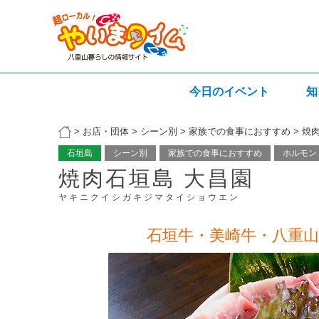
今日のイベント
知
>
お店・団体
>
シーン別
>
家族での食事におすすめ
>
焼肉
石垣島
シーン別
家族での食事におすすめ
ホルモン
焼肉石垣島 大昌園
ヤキニクイシガキジマタイショウエン
石垣牛・美崎牛・八重