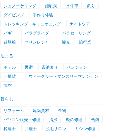
シュノーケリング
鍾乳洞
水牛車
釣り
ダイビング
手作り体験
トレッキング・キャニオニング
ナイトツアー
バギー
パラグライダー
パラセーリング
遊覧船
マリンレジャー
観光
旅行業
泊まる
ホテル
民宿
素泊まり
ペンション
一棟貸し
ウィークリー・マンスリーマンション
旅館
暮らし
リフォーム
建築資材
金物
パソコン販売・修理
清掃
靴の修理
合鍵
税理士
弁理士
脱毛サロン
ミシン修理