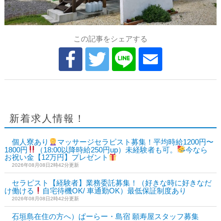
この記事をシェアする
新着求人情報！
個人寮あり
マッサージセラピスト募集！平均時給1200円〜
1800円
（18:00以降時給250円up）未経験者も可。
今なら
お祝い金【12万円】プレゼント
2026年08月08日2時42分更新
セラピスト【経験者】業務委託募集！（好きな時に好きなだ
け働ける
自宅待機OK/ 車通勤OK）最低保証制度あり
2026年08月08日2時42分更新
石垣島在住の方へ）ぱーらー・島宿 願寿屋スタッフ募集