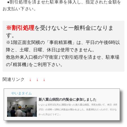
●割引処理を済ませた駐車券を挿入し、指定された金額を
お支払い下さい。
※割引処理
を受けないと一般料金になりま
す。
※1階正面玄関横の「事前精算機」は、平日の午後6時以
降と、土曜、日曜、休日は使用できません。
救急外来入口横の｢守衛室｣で割引処理を済ませ、駐車場
の｢精算機｣をご利用下さい。
関連リンク
↓ ↓ ↓
やいまタイム
新八重山病院の内覧会に参加しました
いよいよ10月1日(月)に開院が迫った新八重山病院。市民を招いて、本日（9月
17日）の10時～12時に内覧会が開かれました。先着300人だったので、行けな
かった方はどうぞご...