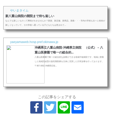
やいまタイム
新八重山病院の開院まで待ち遠しい
なんでも新しいものって興味がわきませんか？新築、新店舗、新商品、新曲・・・市内の学校も次々と校舎が
新しくなっていて、その学校へ通っている子どもたちは恵まれて...
yaeyamaweb.hosp.pref.okinawa.jp
沖縄県立八重山病院-沖縄県立病院 （公式） – 八
重山医療圏で唯一の総合的...
八重山医療圏で唯一の総合的な診療ができる地域中核病院です。地域に密着
した地域完結型の急性期医療を主体に充実した日常診療を行っております。
〒907-0002 沖縄県石垣...
この記事をシェアする