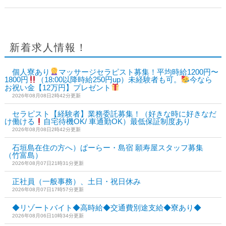
新着求人情報！
個人寮あり
マッサージセラピスト募集！平均時給1200円〜
1800円
（18:00以降時給250円up）未経験者も可。
今なら
お祝い金【12万円】プレゼント
2026年08月08日2時42分更新
セラピスト【経験者】業務委託募集！（好きな時に好きなだ
け働ける
自宅待機OK/ 車通勤OK）最低保証制度あり
2026年08月08日2時42分更新
石垣島在住の方へ）ぱーらー・島宿 願寿屋スタッフ募集
（竹富島）
2026年08月07日21時31分更新
正社員（一般事務）、土日・祝日休み
2026年08月07日17時57分更新
◆リゾートバイト◆高時給◆交通費別途支給◆寮あり◆
2026年08月06日10時34分更新