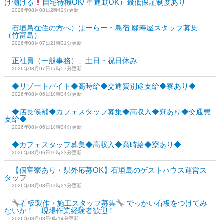
け働ける
自宅待機OK/ 車通勤OK）最低保証制度あり
2026年08月08日2時42分更新
石垣島在住の方へ）ぱーらー・島宿 願寿屋スタッフ募集
（竹富島）
2026年08月07日21時31分更新
正社員（一般事務）、土日・祝日休み
2026年08月07日17時57分更新
◆リゾートバイト◆高時給◆交通費別途支給◆寮あり◆
2026年08月06日10時34分更新
◆店長候補◆カフェスタッフ募集◆高収入◆寮あり◆交通費
支給◆
2026年08月06日10時34分更新
◆カフェスタッフ募集◆高収入◆高時給◆寮あり◆
2026年08月06日10時33分更新
【個室寮あり・県外応募OK】石垣島のゲストハウス運営ス
タッフ
2026年08月03日18時21分更新
看板製作・施工スタッフ募集
でっかい看板をつけてみ
ないか！ 現場作業経験者歓迎！
2026年08月03日9時14分更新