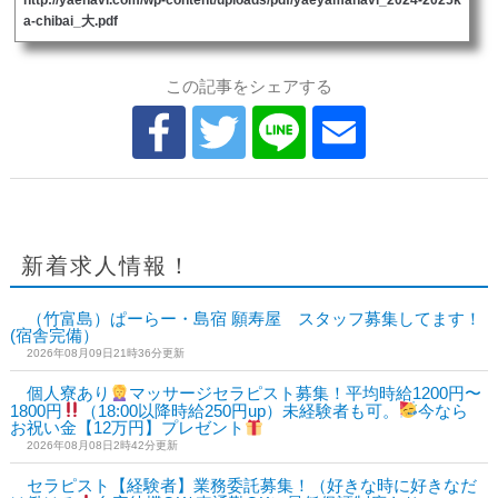
a-chibai_大.pdf
この記事をシェアする
新着求人情報！
（竹富島）ぱーらー・島宿 願寿屋 スタッフ募集してます！
(宿舎完備）
2026年08月09日21時36分更新
個人寮あり
マッサージセラピスト募集！平均時給1200円〜
1800円
（18:00以降時給250円up）未経験者も可。
今なら
お祝い金【12万円】プレゼント
2026年08月08日2時42分更新
セラピスト【経験者】業務委託募集！（好きな時に好きなだ