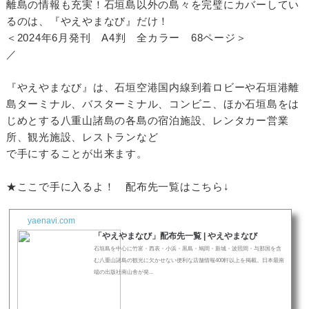
離島の情報も充実！石垣島以外の島々を完璧にカバーしてい
るのは、『やえやまなび』だけ！
＜2024年6月発刊 A4判 全カラー 68ページ＞
／
『やえやまなび』は、石垣空港国内線到着ロビーや石垣港離
島ターミナル、バスターミナル、コンビニ、ほか石垣島をは
じめとする八重山諸島の各島の宿泊施設、レンタカー営業
所、観光施設、レストランなど
で手にすることが出来ます。
★ここで手に入るよ！ 配布先一覧はこちら↓
yaenavi.com
「やえやまなび」配布先一覧 | やえやまなび
石垣島を中心に竹富・西表・小浜・黒島・鳩間・新城・波照間・与那国を含
む八重山諸島の観光に欠かせない便利な店舗情報400軒以上を掲載。日本最南
端の出版社南山舎が発...