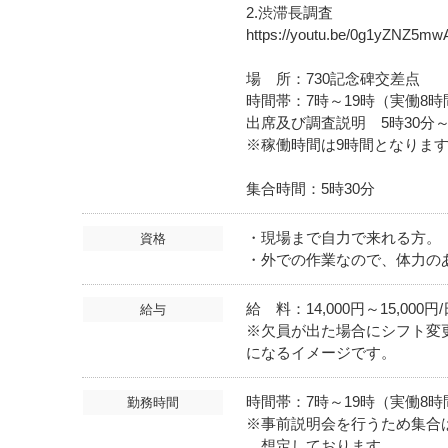
2.渋滞長調査
https://youtu.be/0g1yZNZ5
場 所：730記念碑交差点
時間帯：7時～19時（実働8時
出席及び調査説明 5時30分～
※稼働時間は9時間となりま
集合時間：5時30分
・現場まで自力で来れる方。
資格
・外での作業なので、体力の
給 料：14,000円～15,00
給与
※欠員が出た場合にシフト変更
になるイメージです。
時間帯：7時～19時（実働8時
勤務時間
※事前説明会を行うため集合は
想定しております。