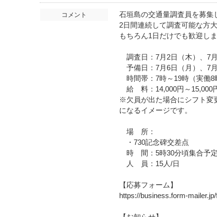
石垣島の交通量調査員を募集
コメント
2日間連続して調査可能な方
もちろん1日だけでも歓迎し
調査日：7月2日（木）、7月
予備日：7月6日（月）、7月
時間帯：7時～19時（実働8
給 料：14,000円～15,0
※欠員が出た場合にシフト変更
になるイメージです。
場 所：
・730記念碑交差点
時 間：5時30分頃集合予
人 員：15人/日
【応募フォーム】
https://business.form-mailer.j
【お知らせ】