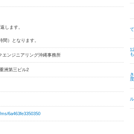
り返します。
て
8時間）となります。
1
クエンジニアリング沖縄事務所
八重洲第三ビル2
p/fms/6a463fe3350350