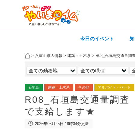
今日のイベント
知
>
八重山求人情報
>
建築・土木系
>
R08_石垣島交通量調
石垣島
建築・土木系
その他
アルバイト・パート
R08_石垣島交通量調査 
で支給します★
2026年06月25日 18時34分更新