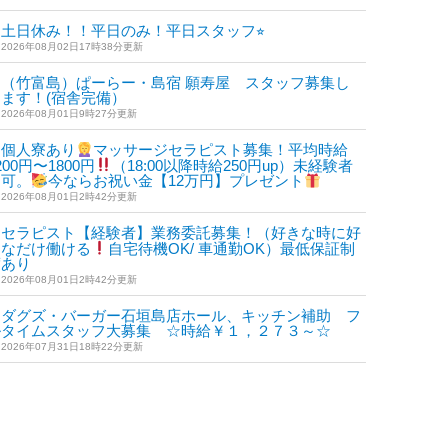
土日休み！！平日のみ！平日スタッフ⭐︎
2026年08月02日17時38分更新
（竹富島）ぱーらー・島宿 願寿屋 スタッフ募集し
ます！(宿舎完備）
2026年08月01日9時27分更新
個人寮あり
マッサージセラピスト募集！平均時給
200円〜1800円
（18:00以降時給250円up）未経験者
も可。
今ならお祝い金【12万円】プレゼント
2026年08月01日2時42分更新
セラピスト【経験者】業務委託募集！（好きな時に好
きなだけ働ける
自宅待機OK/ 車通勤OK）最低保証制
度あり
2026年08月01日2時42分更新
ダグズ・バーガー石垣島店ホール、キッチン補助 フ
ルタイムスタッフ大募集 ☆時給￥１，２７３～☆
2026年07月31日18時22分更新