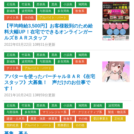
石垣島
竹富島
西表島
黒島
小浜島
鳩間島
新城島
波照間島
与那国島
多良間島
飲食系
ナイト系
その他
アルバイト・パート
【平均時給3,500円】お客様殺到のため給
料大幅UP！在宅でできるオンラインガー
ルズＢＡＲスタッフ
2022年03月22日 10時31分更新
石垣島
竹富島
西表島
黒島
小浜島
鳩間島
新城島
波照間島
与那国島
多良間島
飲食系
ナイト系
アルバイト・パート
アバターを使ったバーチャルＢＡＲ《在宅
スタッフ》大募集！ 声だけのお仕事で
す！
2021年10月24日 13時59分更新
石垣島
竹富島
西表島
黒島
小浜島
鳩間島
新城島
波照間島
与那国島
多良間島
マリンレジャー系
IT・クリエイティブ系
製造・物流系
建築・土木系
農業・漁業・林業系
飲食系
その他
委託事業主
正社員
契約社員
アルバイト・パート
業務委託
その他
募集 募る