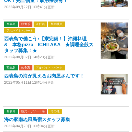
OK！完全個室！雇用保険有！
2022年09月22日 10時41分更新
西表島
飲食系
正社員
契約社員
アルバイト・パート
西表島で働こう♪【寮完備！】沖縄料理
& 本格pizza ICHITAKA ★調理全般ス
タッフ募集！★
2022年08月02日 14時23分更新
西表島
飲食系
アルバイト・パート
西表島の海が見えるお肉屋さんです！
2022年05月11日 12時14分更新
西表島
観光・リゾート系
その他
海の家南ぬ風民宿スタッフ募集
2022年04月20日 10時04分更新