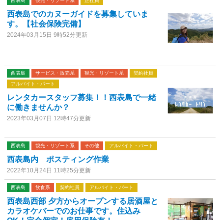
西表島
観光・リゾート系
正社員
西表島でのカヌーガイドを募集していま
す。【社会保険完備】
2024年03月15日 9時52分更新
西表島
サービス・販売系
観光・リゾート系
契約社員
アルバイト・パート
レンタカースタッフ募集！！西表島で一緒
に働きませんか？
2023年03月07日 12時47分更新
西表島
観光・リゾート系
その他
アルバイト・パート
西表島内 ポスティング作業
2022年10月24日 11時25分更新
西表島
飲食系
契約社員
アルバイト・パート
西表島西部 夕方からオープンする居酒屋と
カラオケバーでのお仕事です。住込み