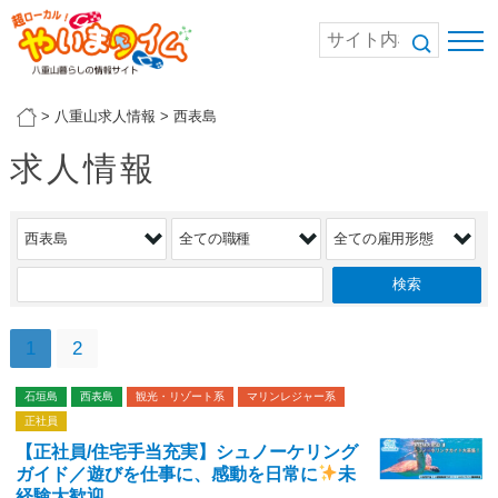
>
八重山求人情報
>
西表島
求人情報
1
2
石垣島
西表島
観光・リゾート系
マリンレジャー系
正社員
【正社員/住宅手当充実】シュノーケリング
ガイド／遊びを仕事に、感動を日常に
未
経験大歓迎