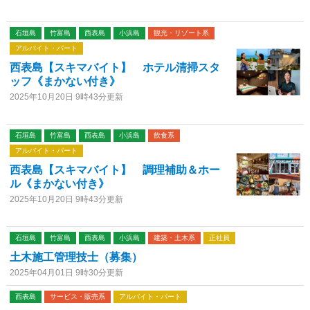
石垣島
竹富島
西表島
小浜島
観光・リゾート系
アルバイト・パート
西表島【スキマバイト】 ホテル清掃スタ
ッフ《まかない付き》
2025年10月20日 9時43分更新
石垣島
竹富島
西表島
小浜島
飲食系
アルバイト・パート
西表島【スキマバイト】 調理補助＆ホー
ル《まかない付き》
2025年10月20日 9時43分更新
石垣島
竹富島
西表島
小浜島
建築・土木系
正社員
土木施工管理技士（募集）
2025年04月01日 9時30分更新
西表島
サービス・販売系
アルバイト・パート