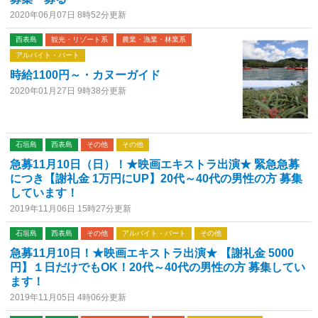
2020年06月07日 8時52分更新
西表島
観光・リゾート系
農業・漁業・林業系
アルバイト・パート
時給1100円～・カヌーガイド
2020年01月27日 9時38分更新
石垣島
西表島
その他
その他
急募11月10日（日）！★映画エキストラ出演★ 緊急急募
につき【謝礼金 1万円にUP】20代～40代の男性の方 募集
しています！
2019年11月06日 15時27分更新
石垣島
西表島
その他
アルバイト・パート
その他
急募11月10日！★映画エキストラ出演★ 【謝礼金 5000
円】１日だけでもOK！20代～40代の男性の方 募集してい
ます！
2019年11月05日 4時06分更新