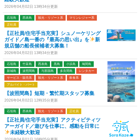
2026年04月02日 13時34分更新
石垣島
西表島
観光・リゾート系
マリンレジャー系
正社員
【正社員/住宅手当充実】シュノーケリング
ガイド／島一番の『最高の思い出』を
新
規店舗の船長候補者大募集！
2026年04月02日 13時34分更新
石垣島
竹富島
西表島
黒島
小浜島
鳩間島
新城島
波照間島
与那国島
多良間島
レンタカー
サービス・販売系
観光・リゾート系
飲食系
アルバイト・パート
【波照間島】短期・繁忙期スタッフ募集
2026年04月02日 12時35分更新
石垣島
西表島
観光・リゾート系
正社員
【正社員/住宅手当充実】アクティビティツ
アーガイド／遊びを仕事に、感動を日常に
未経験大歓迎
2026年04月01日 16時05分更新