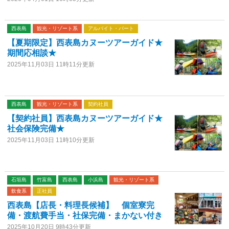
西表島
観光・リゾート系
アルバイト・パート
【夏期限定】西表島カヌーツアーガイド★
期間応相談★
2025年11月03日 11時11分更新
西表島
観光・リゾート系
契約社員
【契約社員】西表島カヌーツアーガイド★
社会保険完備★
2025年11月03日 11時10分更新
石垣島
竹富島
西表島
小浜島
観光・リゾート系
飲食系
正社員
西表島【店長・料理長候補】 個室寮完
備・渡航費手当・社保完備・まかない付き
2025年10月20日 9時43分更新