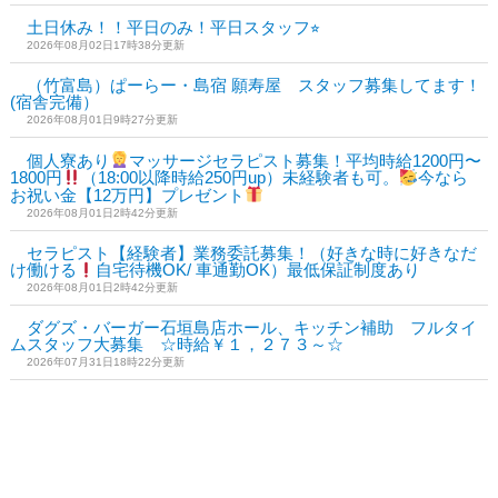
土日休み！！平日のみ！平日スタッフ⭐︎
2026年08月02日17時38分更新
（竹富島）ぱーらー・島宿 願寿屋 スタッフ募集してます！
(宿舎完備）
2026年08月01日9時27分更新
個人寮あり
マッサージセラピスト募集！平均時給1200円〜
1800円
（18:00以降時給250円up）未経験者も可。
今なら
お祝い金【12万円】プレゼント
2026年08月01日2時42分更新
セラピスト【経験者】業務委託募集！（好きな時に好きなだ
け働ける
自宅待機OK/ 車通勤OK）最低保証制度あり
2026年08月01日2時42分更新
ダグズ・バーガー石垣島店ホール、キッチン補助 フルタイ
ムスタッフ大募集 ☆時給￥１，２７３～☆
2026年07月31日18時22分更新