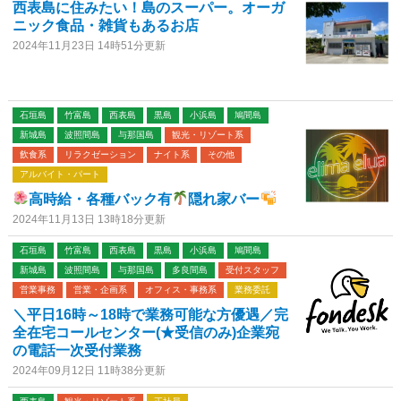
西表島に住みたい！島のスーパー。オーガ
ニック食品・雑貨もあるお店
2024年11月23日 14時51分更新
石垣島
竹富島
西表島
黒島
小浜島
鳩間島
新城島
波照間島
与那国島
観光・リゾート系
飲食系
リラクゼーション
ナイト系
その他
アルバイト・パート
高時給・各種バック有
隠れ家バー
2024年11月13日 13時18分更新
石垣島
竹富島
西表島
黒島
小浜島
鳩間島
新城島
波照間島
与那国島
多良間島
受付スタッフ
営業事務
営業・企画系
オフィス・事務系
業務委託
＼平日16時～18時で業務可能な方優遇／完
全在宅コールセンター(★受信のみ)企業宛
の電話一次受付業務
2024年09月12日 11時38分更新