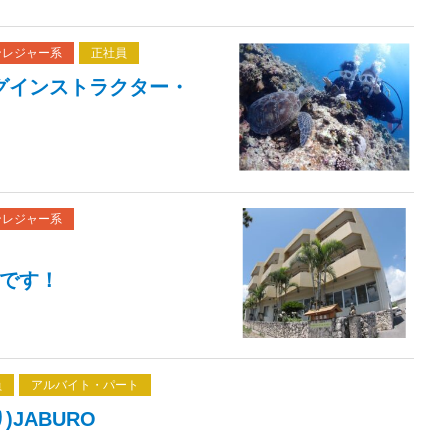
ンレジャー系
正社員
グインストラクター・
ンレジャー系
です！
員
アルバイト・パート
JABURO