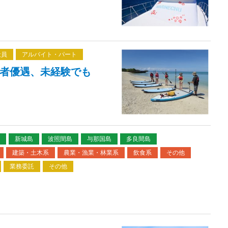
社員
アルバイト・パート
験者優遇、未経験でも
新城島
波照間島
与那国島
多良間島
建築・土木系
農業・漁業・林業系
飲食系
その他
業務委託
その他