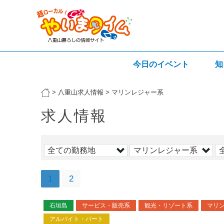
今日のイベント
知
>
八重山求人情報
>
マリンレジャー系
求人情報
1
2
石垣島
サービス・販売系
観光・リゾート系
マリ
アルバイト・パート