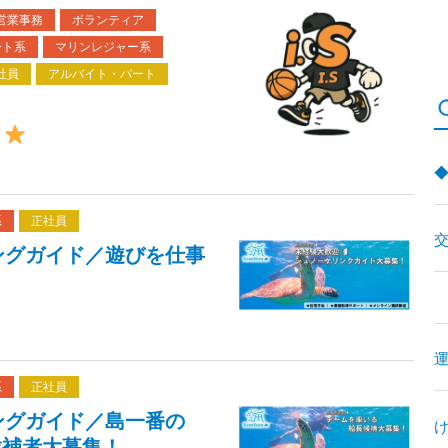
営業事務
ボランティア
ート系
マリンレジャー系
社員
アルバイト・パート
）
系
正社員
ングガイド／遊びを仕事
系
正社員
ングガイド／島一番の
候補者大募集！