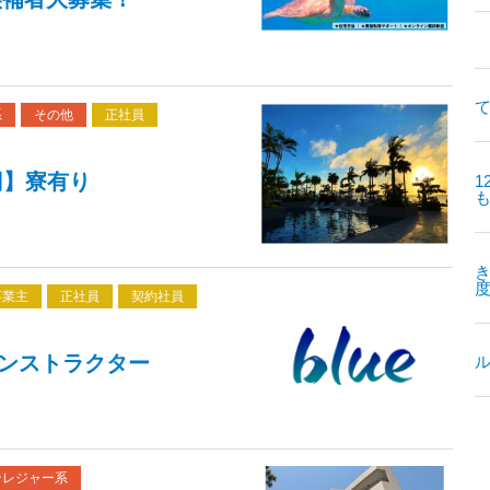
て
系
その他
正社員
円】寮有り
1
事業主
正社員
契約社員
インストラクター
ンレジャー系