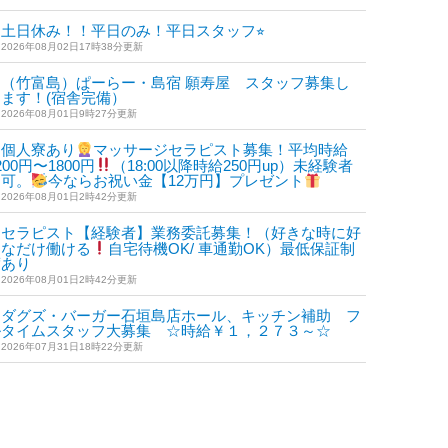
土日休み！！平日のみ！平日スタッフ⭐︎
2026年08月02日17時38分更新
（竹富島）ぱーらー・島宿 願寿屋 スタッフ募集し
ます！(宿舎完備）
2026年08月01日9時27分更新
個人寮あり
マッサージセラピスト募集！平均時給
200円〜1800円
（18:00以降時給250円up）未経験者
も可。
今ならお祝い金【12万円】プレゼント
2026年08月01日2時42分更新
セラピスト【経験者】業務委託募集！（好きな時に好
きなだけ働ける
自宅待機OK/ 車通勤OK）最低保証制
度あり
2026年08月01日2時42分更新
ダグズ・バーガー石垣島店ホール、キッチン補助 フ
ルタイムスタッフ大募集 ☆時給￥１，２７３～☆
2026年07月31日18時22分更新