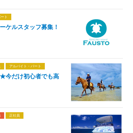
パート
ーケルスタッフ募集！
員
アルバイト・パート
★今だけ初心者でも高
他
正社員