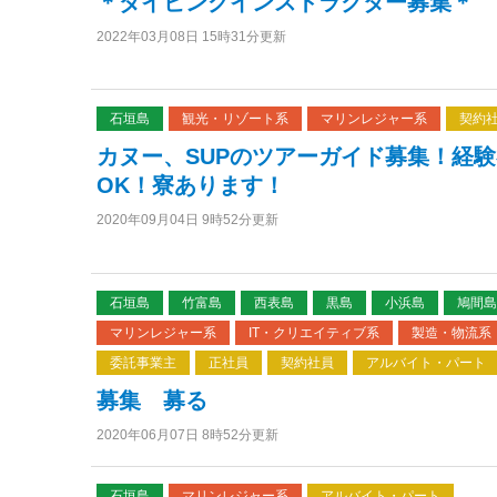
＊ダイビングインストラクター募集＊
2022年03月08日 15時31分更新
石垣島
観光・リゾート系
マリンレジャー系
契約
カヌー、SUPのツアーガイド募集！経
OK！寮あります！
2020年09月04日 9時52分更新
石垣島
竹富島
西表島
黒島
小浜島
鳩間島
マリンレジャー系
IT・クリエイティブ系
製造・物流系
委託事業主
正社員
契約社員
アルバイト・パート
募集 募る
2020年06月07日 8時52分更新
石垣島
マリンレジャー系
アルバイト・パート