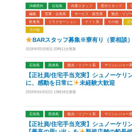
沖縄県外
石垣島
作業スタッフ
受付スタッフ
編集
営業・企画系
サービス・販売系
観光・リゾ
飲食系
リラクゼーション
ナイト系
その他
正
その他
BARスタッフ募集※寮有り（要相談
2026年05月06日 20時11分更新
石垣島
西表島
観光・リゾート系
マリンレジャー
【正社員/住宅手当充実】シュノーケリ
に、感動を日常に
未経験大歓迎
2026年04月02日 13時34分更新
石垣島
西表島
観光・リゾート系
マリンレジャー
【正社員/住宅手当充実】シュノーケリ
『最高の思い出』を
新規店舗の船長