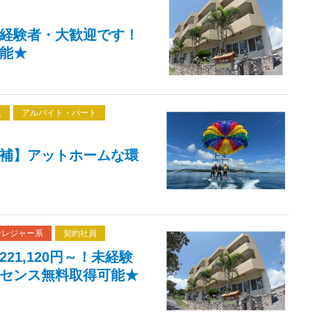
経験者・大歓迎です！
能★
員
アルバイト・パート
補】アットホームな環
ンレジャー系
契約社員
1,120円～！未経験
センス無料取得可能★