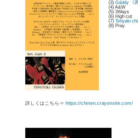
(3)
Gaddy 
(4) A&W
(5) 3Ways
(6) High cut
(7)
Teriyaki 
(8) Pray
詳しくはこちら⇒
https://chinen.crayonsite.com/