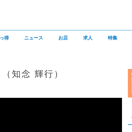
っ得
ニュース
お店
求人
特集
ng」 （知念 輝行）