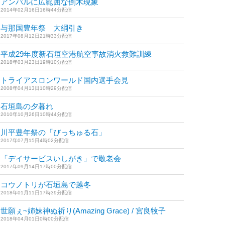
アンパルに広範囲な倒木現象
2014年02月16日16時44分配信
与那国豊年祭 大綱引き
2017年08月12日21時33分配信
平成29年度新石垣空港航空事故消火救難訓練
2018年03月23日19時10分配信
トライアスロンワールド国内選手会見
2008年04月13日10時29分配信
石垣島の夕暮れ
2010年10月26日10時44分配信
川平豊年祭の「びっちゅる石」
2017年07月15日4時02分配信
「デイサービスいしがき」で敬老会
2017年09月14日17時00分配信
コウノトリが石垣島で越冬
2018年01月11日17時39分配信
世願ぇ~姉妹神ぬ祈り(Amazing Grace) / 宮良牧子
2018年04月01日0時00分配信