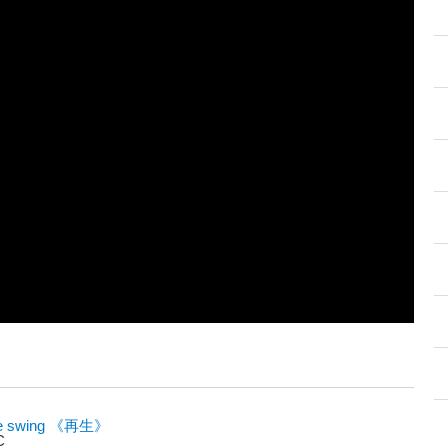
dle swing 《再生》
C