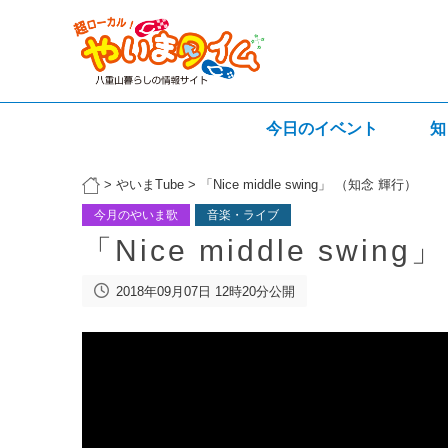
今日のイベント
知
>
やいまTube
>
「Nice middle swing」 （知念 輝行）
今月のやいま歌
音楽・ライブ
「Nice middle swi
2018年09月07日 12時20分公開