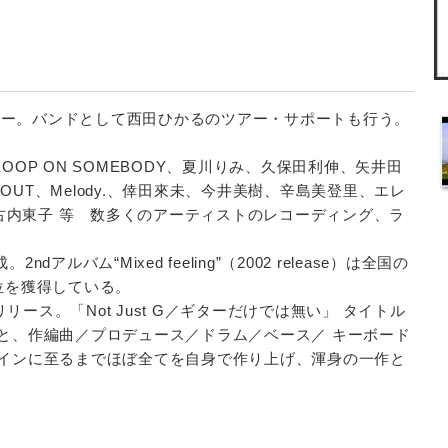
プロ・デビュー。バンドとして西田ひかるのツアー・サポートも行う。
OP ON SOMEBODY、夏川りみ、久保田利伸、矢井田
UL’d OUT、Melody.、倖田來未、今井美樹、辛島美登里、エレ
lo、古内東子 等 数多くのアーティストのレコーディング、ラ
。
ndアルバム“Mixed feeling”（2002 release）は全国の
位を獲得している。
” をリリース。「Not Just G／ギターだけでは無い」 タイトル
と、作編曲／プロデュース／ドラム／ベース／ キーボード
インに至るまでほぼ全てを自身で作り上げ、渾身の一作と