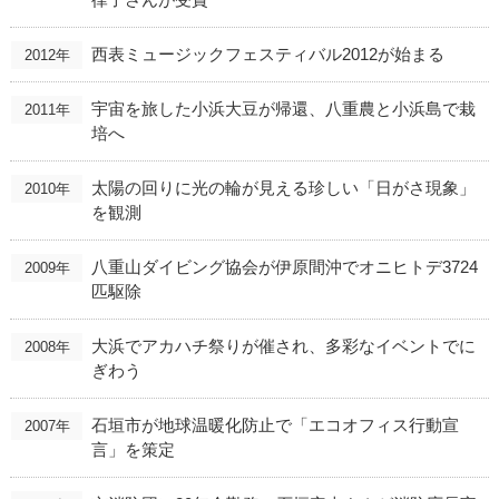
西表ミュージックフェスティバル2012が始まる
2012年
宇宙を旅した小浜大豆が帰還、八重農と小浜島で栽
2011年
培へ
太陽の回りに光の輪が見える珍しい「日がさ現象」
2010年
を観測
八重山ダイビング協会が伊原間沖でオニヒトデ3724
2009年
匹駆除
大浜でアカハチ祭りが催され、多彩なイベントでに
2008年
ぎわう
石垣市が地球温暖化防止で「エコオフィス行動宣
2007年
言」を策定