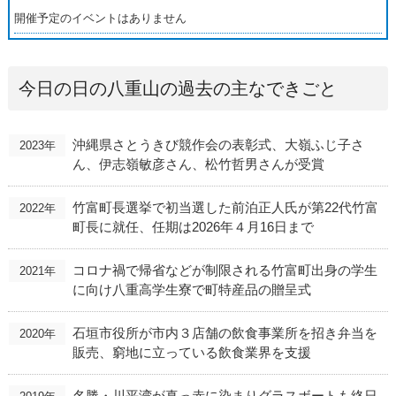
開催予定のイベントはありません
今日の日の八重山の過去の主なできごと
沖縄県さとうきび競作会の表彰式、大嶺ふじ子さ
2023年
ん、伊志嶺敏彦さん、松竹哲男さんが受賞
竹富町長選挙で初当選した前泊正人氏が第22代竹富
2022年
町長に就任、任期は2026年４月16日まで
コロナ禍で帰省などが制限される竹富町出身の学生
2021年
に向け八重高学生寮で町特産品の贈呈式
石垣市役所が市内３店舗の飲食事業所を招き弁当を
2020年
販売、窮地に立っている飲食業界を支援
名勝・川平湾が真っ赤に染まりグラスボートも終日