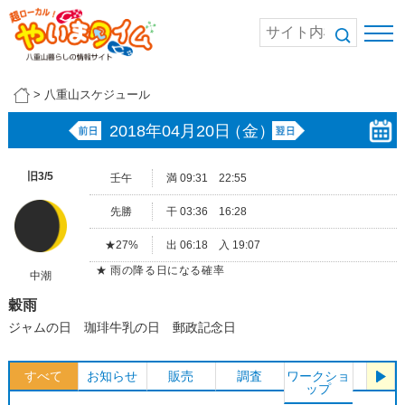
>
八重山スケジュール
2018年04月20日
（金）
旧3/5
壬午
満 09:31 22:55
先勝
干 03:36 16:28
★27%
出 06:18 入 19:07
★ 雨の降る日になる確率
中潮
穀雨
ジャムの日 珈琲牛乳の日 郵政記念日
すべて
お知らせ
販売
調査
ワークショ
体験
ップ