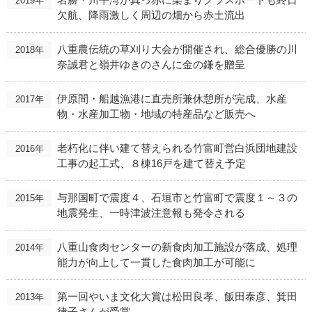
2019年
欠航、降雨激しく周辺の畑から赤土流出
八重農伝統の草刈り大会が開催され、総合優勝の川
2018年
奈誠君と嶺井ゆきのさんに金の鎌を贈呈
伊原間・船越漁港に直売所兼休憩所が完成、水産
2017年
物・水産加工物・地域の特産品など販売へ
老朽化に伴い建て替えられる竹富町営白浜団地建設
2016年
工事の起工式、８棟16戸を建て替え予定
与那国町で震度４、石垣市と竹富町で震度１～３の
2015年
地震発生、一時津波注意報も発令される
八重山食肉センターの新食肉加工施設が落成、処理
2014年
能力が向上して一貫した食肉加工が可能に
第一回やいま文化大賞は松田良孝、飯田泰彦、箕田
2013年
律子さんが受賞