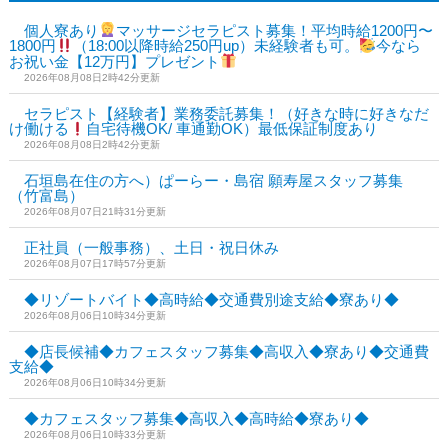
個人寮あり
マッサージセラピスト募集！平均時給1200円〜
1800円
（18:00以降時給250円up）未経験者も可。
今なら
お祝い金【12万円】プレゼント
2026年08月08日2時42分更新
セラピスト【経験者】業務委託募集！（好きな時に好きなだ
け働ける
自宅待機OK/ 車通勤OK）最低保証制度あり
2026年08月08日2時42分更新
石垣島在住の方へ）ぱーらー・島宿 願寿屋スタッフ募集
（竹富島）
2026年08月07日21時31分更新
正社員（一般事務）、土日・祝日休み
2026年08月07日17時57分更新
◆リゾートバイト◆高時給◆交通費別途支給◆寮あり◆
2026年08月06日10時34分更新
◆店長候補◆カフェスタッフ募集◆高収入◆寮あり◆交通費
支給◆
2026年08月06日10時34分更新
◆カフェスタッフ募集◆高収入◆高時給◆寮あり◆
2026年08月06日10時33分更新