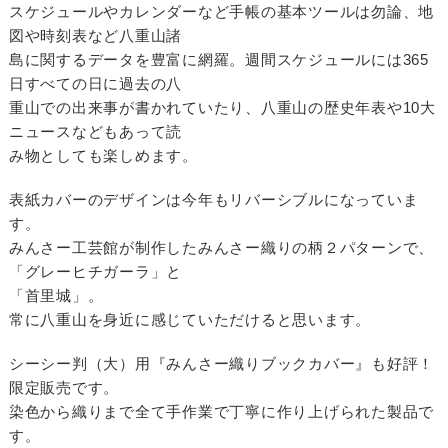
スケジュールやカレンダーなど手帳の基本ツールは勿論、地
図や時刻表など八重山諸
島に関するデータを豊富に網羅。週間スケジュールには365
日すべての日に過去の八
重山での出来事が書かれていたり、八重山の歴史年表や10大
ニュースなどもあって読
み物としても楽しめます。
表紙カバーのデザインは今年もリバーシブルになっていま
す。
みんさー工芸館が制作したみんさー織りの柄２パターンで、
「グレーヒチガーラ」と
「首里城」。
常に八重山を身近に感じていただけると思います。
シーシー判（大）用『みんさー織りブックカバー』も好評！
限定販売です。
染色から織りまで全て手作業で丁寧に作り上げられた製品で
す。