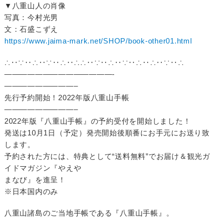
▼八重山人の肖像
写真：今村光男
文：石盛こずえ
https://www.jaima-mark.net/SHOP/book-other01.html
∴‥∵‥∴‥∵‥∴‥∴∴‥∵‥∴‥∵‥∴‥∴‥∵‥∴
——————————————-
—————————–
先行予約開始！2022年版八重山手帳
—————————–
2022年版『八重山手帳』の予約受付を開始しました！
発送は10月1日（予定）発売開始後順番にお手元にお送り致
します。
予約された方には、特典として“送料無料”でお届け＆観光ガ
イドマガジン『やえや
まなび』を進呈！
※日本国内のみ
八重山諸島のご当地手帳である『八重山手帳』。