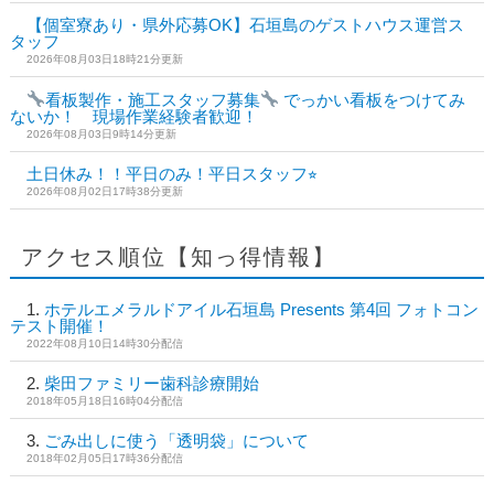
【個室寮あり・県外応募OK】石垣島のゲストハウス運営ス
タッフ
2026年08月03日18時21分更新
看板製作・施工スタッフ募集
でっかい看板をつけてみ
ないか！ 現場作業経験者歓迎！
2026年08月03日9時14分更新
土日休み！！平日のみ！平日スタッフ⭐︎
2026年08月02日17時38分更新
アクセス順位【知っ得情報】
ホテルエメラルドアイル石垣島 Presents 第4回 フォトコン
テスト開催！
2022年08月10日14時30分配信
柴田ファミリー歯科診療開始
2018年05月18日16時04分配信
ごみ出しに使う「透明袋」について
2018年02月05日17時36分配信