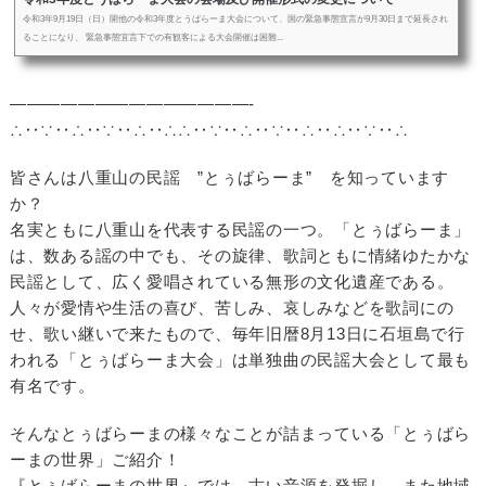
令和3年9月19日（日）開他の令和3年度とうばらーま大会について、国の緊急事態宣言が9月30日まで延長され
ることになり、 緊急事態宜言下での有観客による大会開催は困難...
——————————————-
∴‥∵‥∴‥∵‥∴‥∴∴‥∵‥∴‥∵‥∴‥∴‥∵‥∴
皆さんは八重山の民謡 ”とぅばらーま” を知っています
か？
名実ともに八重山を代表する民謡の一つ。「とぅばらーま」
は、数ある謡の中でも、その旋律、歌詞ともに情緒ゆたかな
民謡として、広く愛唱されている無形の文化遺産である。
人々が愛情や生活の喜び、苦しみ、哀しみなどを歌詞にの
せ、歌い継いで来たもので、毎年旧暦8月13日に石垣島で行
われる「とぅばらーま大会」は単独曲の民謡大会として最も
有名です。
そんなとぅばらーまの様々なことが詰まっている「とぅばら
ーまの世界」ご紹介！
『とぅばらーまの世界』では、古い音源を発掘し、また地域