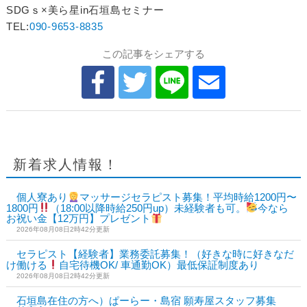
SDGｓ×美ら星in石垣島セミナー
TEL:
090-9653-8835
この記事をシェアする
新着求人情報！
個人寮あり
マッサージセラピスト募集！平均時給1200円〜
1800円
（18:00以降時給250円up）未経験者も可。
今なら
お祝い金【12万円】プレゼント
2026年08月08日2時42分更新
セラピスト【経験者】業務委託募集！（好きな時に好きなだ
け働ける
自宅待機OK/ 車通勤OK）最低保証制度あり
2026年08月08日2時42分更新
石垣島在住の方へ）ぱーらー・島宿 願寿屋スタッフ募集