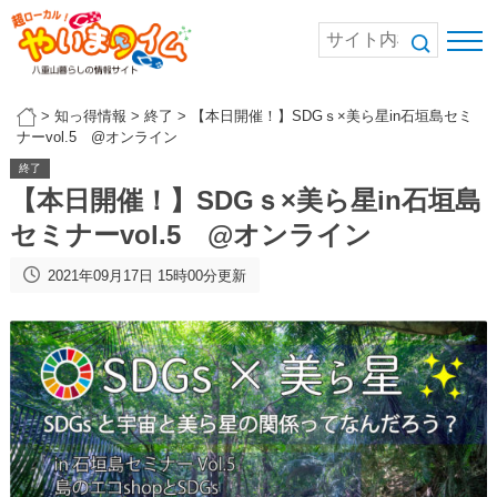
>
知っ得情報
>
終了
>
【本日開催！】SDGｓ×美ら星in石垣島セミ
ナーvol.5 @オンライン
終了
【本日開催！】SDGｓ×美ら星in石垣島
セミナーvol.5 @オンライン
2021年09月17日 15時00分更新