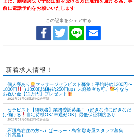
また、動物病院で予防注射を受ける方は混雑を避ける為、事
前に電話予約をお願いいたします
この記事をシェアする
新着求人情報！
個人寮あり
マッサージセラピスト募集！平均時給1200円〜
1800円
（18:00以降時給250円up）未経験者も可。
今なら
お祝い金【12万円】プレゼント
2026年08月08日2時42分更新
セラピスト【経験者】業務委託募集！（好きな時に好きなだ
け働ける
自宅待機OK/ 車通勤OK）最低保証制度あり
2026年08月08日2時42分更新
石垣島在住の方へ）ぱーらー・島宿 願寿屋スタッフ募集
（竹富島）