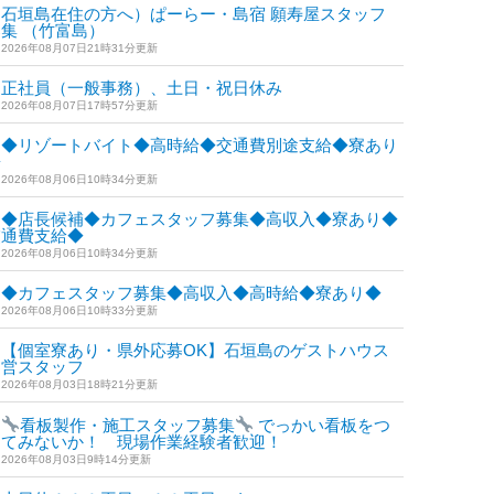
石垣島在住の方へ）ぱーらー・島宿 願寿屋スタッフ
集 （竹富島）
2026年08月07日21時31分更新
正社員（一般事務）、土日・祝日休み
2026年08月07日17時57分更新
◆リゾートバイト◆高時給◆交通費別途支給◆寮あり
◆
2026年08月06日10時34分更新
◆店長候補◆カフェスタッフ募集◆高収入◆寮あり◆
交通費支給◆
2026年08月06日10時34分更新
◆カフェスタッフ募集◆高収入◆高時給◆寮あり◆
2026年08月06日10時33分更新
【個室寮あり・県外応募OK】石垣島のゲストハウス
運営スタッフ
2026年08月03日18時21分更新
看板製作・施工スタッフ募集
でっかい看板をつ
けてみないか！ 現場作業経験者歓迎！
2026年08月03日9時14分更新