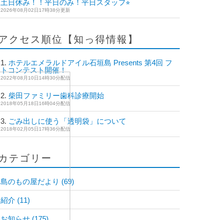
土日休み！！平日のみ！平日スタッフ⭐︎
2026年08月02日17時38分更新
アクセス順位【知っ得情報】
ホテルエメラルドアイル石垣島 Presents 第4回 フ
ォトコンテスト開催！
2022年08月10日14時30分配信
柴田ファミリー歯科診療開始
2018年05月18日16時04分配信
ごみ出しに使う「透明袋」について
2018年02月05日17時36分配信
カテゴリー
島のもの屋だより
(69)
紹介
(11)
お知らせ
(175)