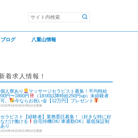
ブログ
八重山情報
新着求人情報！
個人寮あり
マッサージセラピスト募集！平均時給
200円〜1800円
（18:00以降時給250円up）未経験者
も可。
今ならお祝い金【12万円】プレゼント
2026年08月08日2時42分更新
セラピスト【経験者】業務委託募集！（好きな時に好
きなだけ働ける
自宅待機OK/ 車通勤OK）最低保証制
度あり
2026年08月08日2時42分更新