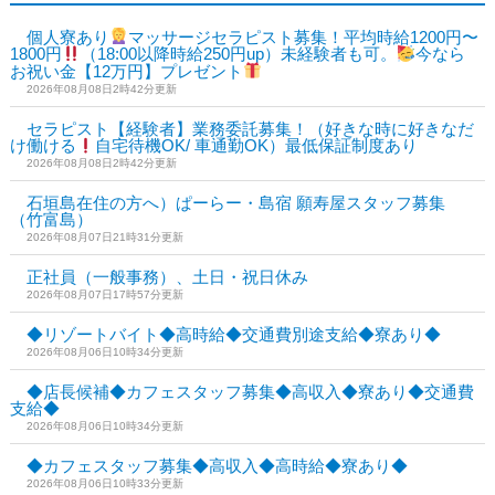
個人寮あり
マッサージセラピスト募集！平均時給1200円〜
1800円
（18:00以降時給250円up）未経験者も可。
今なら
お祝い金【12万円】プレゼント
2026年08月08日2時42分更新
セラピスト【経験者】業務委託募集！（好きな時に好きなだ
け働ける
自宅待機OK/ 車通勤OK）最低保証制度あり
2026年08月08日2時42分更新
石垣島在住の方へ）ぱーらー・島宿 願寿屋スタッフ募集
（竹富島）
2026年08月07日21時31分更新
正社員（一般事務）、土日・祝日休み
2026年08月07日17時57分更新
◆リゾートバイト◆高時給◆交通費別途支給◆寮あり◆
2026年08月06日10時34分更新
◆店長候補◆カフェスタッフ募集◆高収入◆寮あり◆交通費
支給◆
2026年08月06日10時34分更新
◆カフェスタッフ募集◆高収入◆高時給◆寮あり◆
2026年08月06日10時33分更新