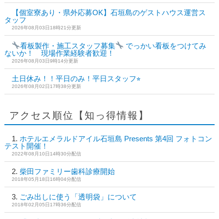
【個室寮あり・県外応募OK】石垣島のゲストハウス運営ス
タッフ
2026年08月03日18時21分更新
看板製作・施工スタッフ募集
でっかい看板をつけてみ
ないか！ 現場作業経験者歓迎！
2026年08月03日9時14分更新
土日休み！！平日のみ！平日スタッフ⭐︎
2026年08月02日17時38分更新
アクセス順位【知っ得情報】
ホテルエメラルドアイル石垣島 Presents 第4回 フォトコン
テスト開催！
2022年08月10日14時30分配信
柴田ファミリー歯科診療開始
2018年05月18日16時04分配信
ごみ出しに使う「透明袋」について
2018年02月05日17時36分配信