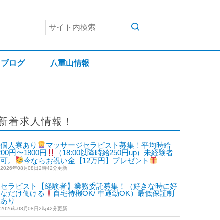
ブログ
八重山情報
新着求人情報！
個人寮あり
マッサージセラピスト募集！平均時給
200円〜1800円
（18:00以降時給250円up）未経験者
も可。
今ならお祝い金【12万円】プレゼント
2026年08月08日2時42分更新
セラピスト【経験者】業務委託募集！（好きな時に好
きなだけ働ける
自宅待機OK/ 車通勤OK）最低保証制
度あり
2026年08月08日2時42分更新