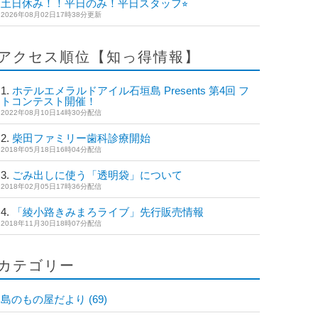
土日休み！！平日のみ！平日スタッフ⭐︎
2026年08月02日17時38分更新
アクセス順位【知っ得情報】
ホテルエメラルドアイル石垣島 Presents 第4回 フ
ォトコンテスト開催！
2022年08月10日14時30分配信
柴田ファミリー歯科診療開始
2018年05月18日16時04分配信
ごみ出しに使う「透明袋」について
2018年02月05日17時36分配信
「綾小路きみまろライブ」先行販売情報
2018年11月30日18時07分配信
カテゴリー
島のもの屋だより
(69)