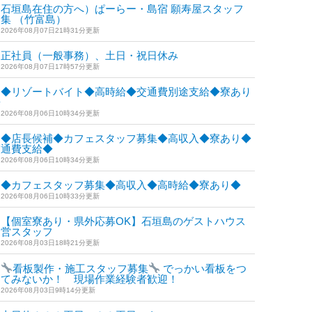
石垣島在住の方へ）ぱーらー・島宿 願寿屋スタッフ
集 （竹富島）
2026年08月07日21時31分更新
正社員（一般事務）、土日・祝日休み
2026年08月07日17時57分更新
◆リゾートバイト◆高時給◆交通費別途支給◆寮あり
◆
2026年08月06日10時34分更新
◆店長候補◆カフェスタッフ募集◆高収入◆寮あり◆
交通費支給◆
2026年08月06日10時34分更新
◆カフェスタッフ募集◆高収入◆高時給◆寮あり◆
2026年08月06日10時33分更新
【個室寮あり・県外応募OK】石垣島のゲストハウス
運営スタッフ
2026年08月03日18時21分更新
看板製作・施工スタッフ募集
でっかい看板をつ
けてみないか！ 現場作業経験者歓迎！
2026年08月03日9時14分更新