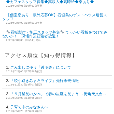
◆カフェスタッフ募集◆高収入◆高時給◆寮あり◆
2026年08月06日10時33分更新
【個室寮あり・県外応募OK】石垣島のゲストハウス運営ス
タッフ
2026年08月03日18時21分更新
看板製作・施工スタッフ募集
でっかい看板をつけてみ
ないか！ 現場作業経験者歓迎！
2026年08月03日9時14分更新
アクセス順位【知っ得情報】
ごみ出しに使う「透明袋」について
2018年02月05日17時36分配信
「綾小路きみまろライブ」先行販売情報
2018年11月30日18時07分配信
「５月星見の夕べ」で春の星座を見よう ～街角天文台～
2019年05月08日14時55分配信
子育て中のみなさんへ
2019年05月20日12時02分配信