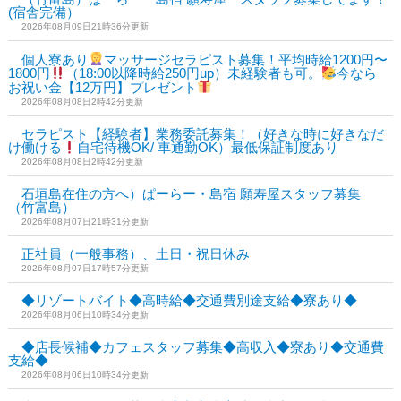
(宿舎完備）
2026年08月09日21時36分更新
個人寮あり
マッサージセラピスト募集！平均時給1200円〜
1800円
（18:00以降時給250円up）未経験者も可。
今なら
お祝い金【12万円】プレゼント
2026年08月08日2時42分更新
セラピスト【経験者】業務委託募集！（好きな時に好きなだ
け働ける
自宅待機OK/ 車通勤OK）最低保証制度あり
2026年08月08日2時42分更新
石垣島在住の方へ）ぱーらー・島宿 願寿屋スタッフ募集
（竹富島）
2026年08月07日21時31分更新
正社員（一般事務）、土日・祝日休み
2026年08月07日17時57分更新
◆リゾートバイト◆高時給◆交通費別途支給◆寮あり◆
2026年08月06日10時34分更新
◆店長候補◆カフェスタッフ募集◆高収入◆寮あり◆交通費
支給◆
2026年08月06日10時34分更新