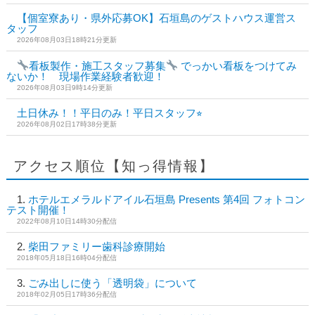
【個室寮あり・県外応募OK】石垣島のゲストハウス運営ス
タッフ
2026年08月03日18時21分更新
看板製作・施工スタッフ募集
でっかい看板をつけてみ
ないか！ 現場作業経験者歓迎！
2026年08月03日9時14分更新
土日休み！！平日のみ！平日スタッフ⭐︎
2026年08月02日17時38分更新
アクセス順位【知っ得情報】
ホテルエメラルドアイル石垣島 Presents 第4回 フォトコン
テスト開催！
2022年08月10日14時30分配信
柴田ファミリー歯科診療開始
2018年05月18日16時04分配信
ごみ出しに使う「透明袋」について
2018年02月05日17時36分配信