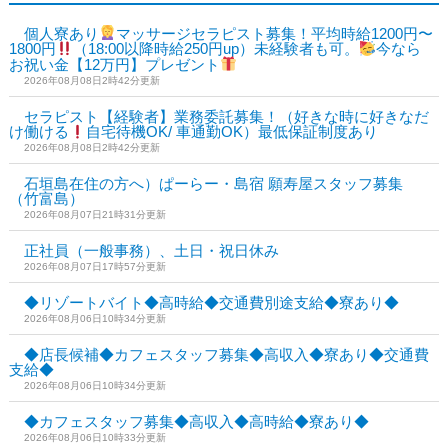
個人寮あり
マッサージセラピスト募集！平均時給1200円〜
1800円
（18:00以降時給250円up）未経験者も可。
今なら
お祝い金【12万円】プレゼント
2026年08月08日2時42分更新
セラピスト【経験者】業務委託募集！（好きな時に好きなだ
け働ける
自宅待機OK/ 車通勤OK）最低保証制度あり
2026年08月08日2時42分更新
石垣島在住の方へ）ぱーらー・島宿 願寿屋スタッフ募集
（竹富島）
2026年08月07日21時31分更新
正社員（一般事務）、土日・祝日休み
2026年08月07日17時57分更新
◆リゾートバイト◆高時給◆交通費別途支給◆寮あり◆
2026年08月06日10時34分更新
◆店長候補◆カフェスタッフ募集◆高収入◆寮あり◆交通費
支給◆
2026年08月06日10時34分更新
◆カフェスタッフ募集◆高収入◆高時給◆寮あり◆
2026年08月06日10時33分更新