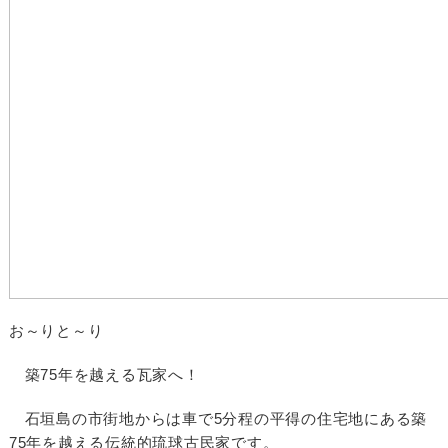
お～りと～り
築75年を越える瓦家へ！
石垣島の市街地からは車で5分程の平得の住宅地にある築
75年を越える伝統的琉球古民家です。