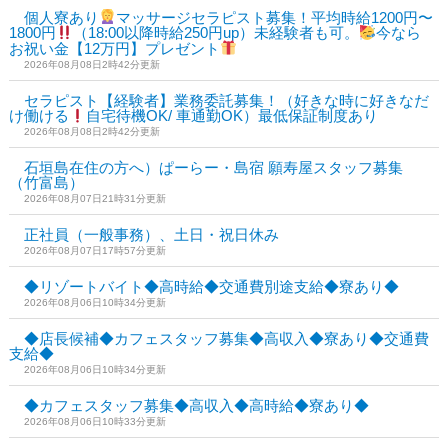
個人寮あり
マッサージセラピスト募集！平均時給1200円〜
1800円
（18:00以降時給250円up）未経験者も可。
今なら
お祝い金【12万円】プレゼント
2026年08月08日2時42分更新
セラピスト【経験者】業務委託募集！（好きな時に好きなだ
け働ける
自宅待機OK/ 車通勤OK）最低保証制度あり
2026年08月08日2時42分更新
石垣島在住の方へ）ぱーらー・島宿 願寿屋スタッフ募集
（竹富島）
2026年08月07日21時31分更新
正社員（一般事務）、土日・祝日休み
2026年08月07日17時57分更新
◆リゾートバイト◆高時給◆交通費別途支給◆寮あり◆
2026年08月06日10時34分更新
◆店長候補◆カフェスタッフ募集◆高収入◆寮あり◆交通費
支給◆
2026年08月06日10時34分更新
◆カフェスタッフ募集◆高収入◆高時給◆寮あり◆
2026年08月06日10時33分更新