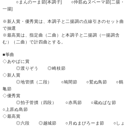
○まんのーま節[本調子] ○仲筋ぬヌベーマ節[二揚・
一揚]
※新人賞・優秀賞は、本調子と二揚調の点線引きのセット曲
で抽選
※最高賞は、指定曲（二曲）と本調子と二揚調（一揚調含
む）（二曲）で計四曲とする。
■筝曲
◇あやぱに賞
◎渡りぞう ◎崎枝節
◇新人賞
◎地管摜（二段） ○鳩間節 ○鷲ぬ鳥節 ○鶴
亀節
◇優秀賞
◎拍子管摜（四段） ○赤馬節 ○蔵ぬぱな節
○上原ぬ島節
◇最高賞
◎六段 ◎越城節 ○月ぬまぴろーま節 ○しょ