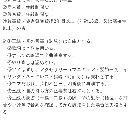
②新人賞／年齢制限なし
③優秀賞／年齢制限なし
④最高賞／優秀賞受賞後2年目以上（年齢16歳、又は高校生
以上）の者
※①三線・箏の音高（調弦）は自由とする。
②歌詞は本歌を用いる。
③すべての暗譜で全曲演奏する。
④やり直しは認めない。
⑤ツメはずし、アクセサリー（マニキュア・髪飾一切・イ
ヤリング・ネックレス・指輪・時計等）は失格とする。
⑥コマだおれ、弦切れは三、四番後に再演する。
⑦三線・笛の持ち方の正姿勢は右持ちとする。
⑧三線の調弦（一揚・二揚）の際、その勘所（指位）を打
音や小弾等で音高を確認してから調弦をした場合は失格とす
る。