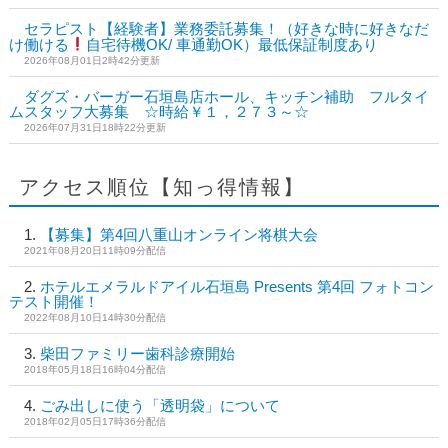
セラピスト【経験者】業務委託募集！（好きな時に好きなだ
け働ける
自宅待機OK/ 車通勤OK）最低保証制度あり
2026年08月01日2時42分更新
ダグズ・バーガー石垣島店ホール、キッチン補助 フルタイ
ムスタッフ大募集 ☆時給￥１，２７３～☆
2026年07月31日18時22分更新
アクセス順位【知っ得情報】
【募集】第4回八重山オンライン将棋大会
2021年08月20日11時09分配信
ホテルエメラルドアイル石垣島 Presents 第4回 フォトコン
テスト開催！
2022年08月10日14時30分配信
柴田ファミリー歯科診療開始
2018年05月18日16時04分配信
ごみ出しに使う「透明袋」について
2018年02月05日17時36分配信