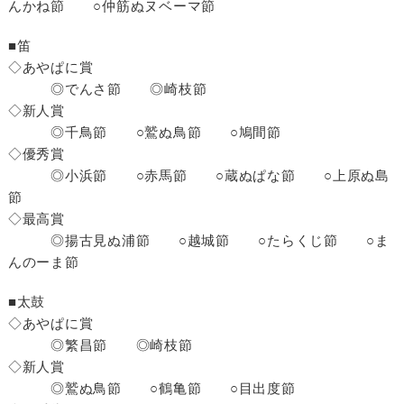
んかね節 ○仲筋ぬヌベーマ節
■笛
◇あやぱに賞
◎でんさ節 ◎崎枝節
◇新人賞
◎千鳥節 ○鷲ぬ鳥節 ○鳩間節
◇優秀賞
◎小浜節 ○赤馬節 ○蔵ぬぱな節 ○上原ぬ島
節
◇最高賞
◎揚古見ぬ浦節 ○越城節 ○たらくじ節 ○ま
んのーま節
■太鼓
◇あやぱに賞
◎繁昌節 ◎崎枝節
◇新人賞
◎鷲ぬ鳥節 ○鶴亀節 ○目出度節