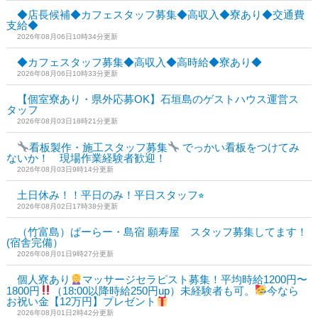
◆店長候補◆カフェスタッフ募集◆高収入◆寮あり◆交通費
支給◆
2026年08月06日10時34分更新
◆カフェスタッフ募集◆高収入◆高時給◆寮あり◆
2026年08月06日10時33分更新
【個室寮あり・県外応募OK】石垣島のゲストハウス運営ス
タッフ
2026年08月03日18時21分更新
看板製作・施工スタッフ募集
でっかい看板をつけてみ
ないか！ 現場作業経験者歓迎！
2026年08月03日9時14分更新
土日休み！！平日のみ！平日スタッフ⭐︎
2026年08月02日17時38分更新
（竹富島）ぱーらー・島宿 願寿屋 スタッフ募集してます！
(宿舎完備）
2026年08月01日9時27分更新
個人寮あり
マッサージセラピスト募集！平均時給1200円〜
1800円
（18:00以降時給250円up）未経験者も可。
今なら
お祝い金【12万円】プレゼント
2026年08月01日2時42分更新