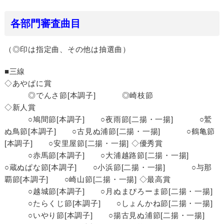
各部門審査曲目
（◎印は指定曲、その他は抽選曲）
■三線
◇あやぱに賞
◎でんさ節[本調子] ◎崎枝節
◇新人賞
○鳩間節[本調子] ○夜雨節[二揚・一揚] ○鷲
ぬ鳥節[本調子] ○古見ぬ浦節[二揚・一揚] ○鶴亀節
[本調子] ○安里屋節[二揚・一揚] ◇優秀賞
○赤馬節[本調子] ○大浦越路節[二揚・一揚]
○蔵ぬぱな節[本調子] ○小浜節[二揚・一揚] ○与那
覇節[本調子] ○崎山節[二揚・一揚] ◇最高賞
○越城節[本調子] ○月ぬまぴろーま節[二揚・一揚]
○たらくじ節[本調子] ○しょんかね節[二揚・一揚]
○いやり節[本調子] ○揚古見ぬ浦節[二揚・一揚]