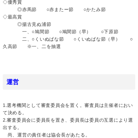
◇優秀賞
◎赤馬節 ○赤またー節 ○かたみ節
◇最高賞
◎揚古見ぬ浦節
一、○鳩間節 ○鳩間節（早） ○下原節
二、○くいぬぱな節 ○くいぬぱな節（早） ○
久高節 ※一、二を抽選
運営
1.選考機関として審査委員会を置く。審査員は主催者におい
て決める。
2.審査委員会に委員長を置き、委員長は委員の互選により選
出する。
尚、運営の責任者は協会長があたる。