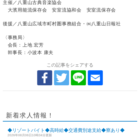
主催／八重山古典音楽協会
大濱用能流保存会 安室流協和会 安室流保存会
後援／八重山広域市町村圏事務組合・㈱八重山日報社
〈事務局〉
会長：上地 宏芳
幹事長：小波本 康夫
この記事をシェアする
新着求人情報！
◆リゾートバイト◆高時給◆交通費別途支給◆寮あり◆
2026年08月06日10時34分更新