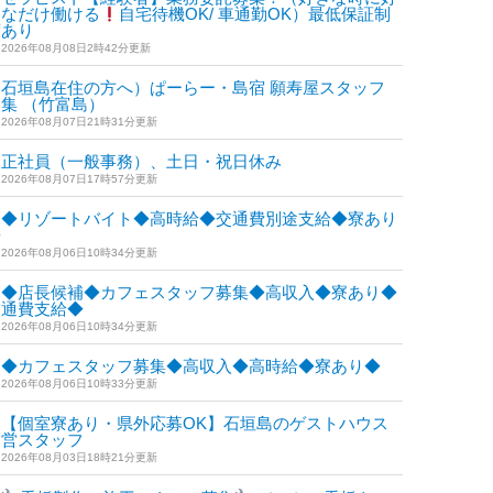
きなだけ働ける
自宅待機OK/ 車通勤OK）最低保証制
度あり
2026年08月08日2時42分更新
石垣島在住の方へ）ぱーらー・島宿 願寿屋スタッフ
集 （竹富島）
2026年08月07日21時31分更新
正社員（一般事務）、土日・祝日休み
2026年08月07日17時57分更新
◆リゾートバイト◆高時給◆交通費別途支給◆寮あり
◆
2026年08月06日10時34分更新
◆店長候補◆カフェスタッフ募集◆高収入◆寮あり◆
交通費支給◆
2026年08月06日10時34分更新
◆カフェスタッフ募集◆高収入◆高時給◆寮あり◆
2026年08月06日10時33分更新
【個室寮あり・県外応募OK】石垣島のゲストハウス
運営スタッフ
2026年08月03日18時21分更新