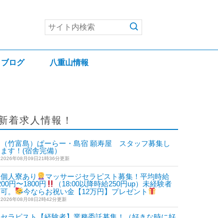
ブログ
八重山情報
新着求人情報！
（竹富島）ぱーらー・島宿 願寿屋 スタッフ募集し
ます！(宿舎完備）
2026年08月09日21時36分更新
個人寮あり
マッサージセラピスト募集！平均時給
200円〜1800円
（18:00以降時給250円up）未経験者
も可。
今ならお祝い金【12万円】プレゼント
2026年08月08日2時42分更新
セラピスト【経験者】業務委託募集！（好きな時に好