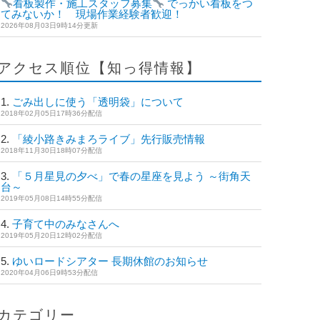
看板製作・施工スタッフ募集
でっかい看板をつ
けてみないか！ 現場作業経験者歓迎！
2026年08月03日9時14分更新
アクセス順位【知っ得情報】
ごみ出しに使う「透明袋」について
2018年02月05日17時36分配信
「綾小路きみまろライブ」先行販売情報
2018年11月30日18時07分配信
「５月星見の夕べ」で春の星座を見よう ～街角天
文台～
2019年05月08日14時55分配信
子育て中のみなさんへ
2019年05月20日12時02分配信
ゆいロードシアター 長期休館のお知らせ
2020年04月06日9時53分配信
カテゴリー