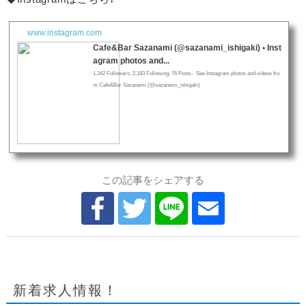
www.instagram.com
Cafe&Bar Sazanami (@sazanami_ishigaki) • Inst
agram photos and...
1,342 Followers, 2,183 Following, 76 Posts - See Instagram photos and videos fro
m Cafe&Bar Sazanami (@sazanami_ishigaki)
この記事をシェアする
新着求人情報！