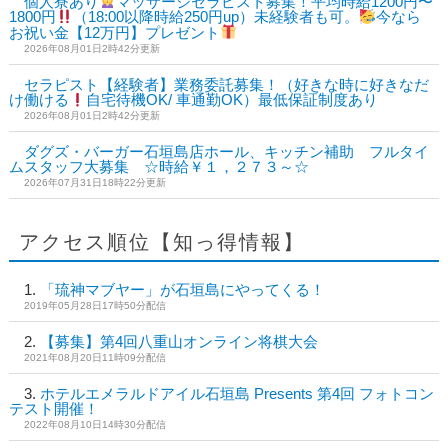
個人寮あり
マッサージセラピスト募集！平均時給1200円〜
1800円
（18:00以降時給250円up）未経験者も可。
今なら
お祝い金【12万円】プレゼント
2026年08月01日2時42分更新
セラピスト【経験者】業務委託募集！（好きな時に好きなだ
け働ける
自宅待機OK/ 車通勤OK）最低保証制度あり
2026年08月01日2時42分更新
ダグズ・バーガー石垣島店ホール、キッチン補助 フルタイ
ムスタッフ大募集 ☆時給￥１，２７３～☆
2026年07月31日18時22分更新
アクセス順位【知っ得情報】
「琉神マブヤー」が石垣島にやってくる！
2019年05月28日17時50分配信
【募集】第4回八重山オンライン将棋大会
2021年08月20日11時09分配信
ホテルエメラルドアイル石垣島 Presents 第4回 フォトコン
テスト開催！
2022年08月10日14時30分配信