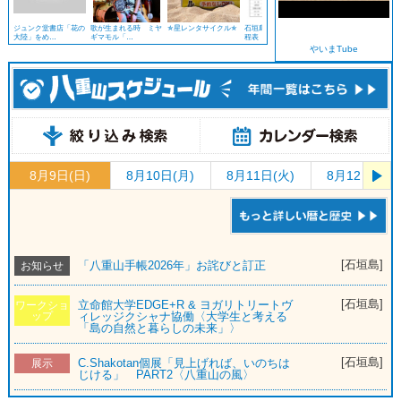
ジュンク堂書店「花の
歌が生まれる時 ミヤ
✯星レンタサイクル✯
石垣島 豊年祭2025日
酒処 鷹
大陸」をめ…
ギマモル「…
程表
やいまTube
8月9日(日)
8月10日(月)
8月11日(火)
8月12日(水)
[石垣島]
「八重山手帳2026年」お詫びと訂正
お知らせ
[石垣島]
立命館大学EDGE+R & ヨガリトリートヴ
ワークショ
ップ
ィレッジクシャナ協働〈大学生と考える
「島の自然と暮らしの未来」〉
[石垣島]
C.Shakotan個展「見上げれば、いのちは
展示
じける」 PART2〈八重山の風〉