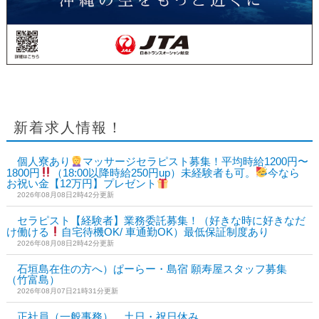
新着求人情報！
個人寮あり
マッサージセラピスト募集！平均時給1200円〜
1800円
（18:00以降時給250円up）未経験者も可。
今なら
お祝い金【12万円】プレゼント
2026年08月08日2時42分更新
セラピスト【経験者】業務委託募集！（好きな時に好きなだ
け働ける
自宅待機OK/ 車通勤OK）最低保証制度あり
2026年08月08日2時42分更新
石垣島在住の方へ）ぱーらー・島宿 願寿屋スタッフ募集
（竹富島）
2026年08月07日21時31分更新
正社員（一般事務）、土日・祝日休み