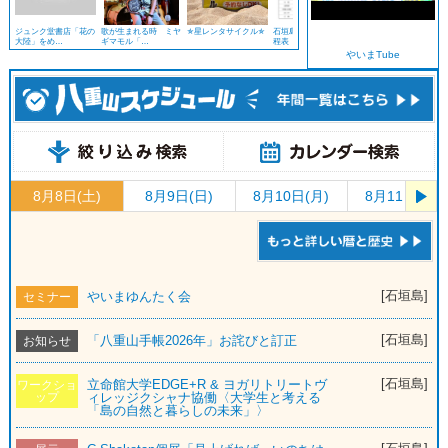
ジュンク堂書店「花の
歌が生まれる時 ミヤ
✯星レンタサイクル✯
石垣島 豊年祭2025日
酒処 鷹
大陸」をめ…
ギマモル「…
程表
やいまTube
8月8日(土)
8月9日(日)
8月10日(月)
8月11日(火)
[石垣島]
やいまゆんたく会
セミナー
[石垣島]
「八重山手帳2026年」お詫びと訂正
お知らせ
[石垣島]
立命館大学EDGE+R & ヨガリトリートヴ
ワークショ
ップ
ィレッジクシャナ協働〈大学生と考える
「島の自然と暮らしの未来」〉