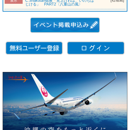
[石垣島]
C.Shakotan個展「見上げれば、いのちは
展示
じける」 PART2〈八重山の風〉