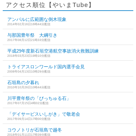
アクセス順位【やいまTube】
アンパルに広範囲な倒木現象
2014年02月16日16時44分配信
与那国豊年祭 大綱引き
2017年08月12日21時33分配信
平成29年度新石垣空港航空事故消火救難訓練
2018年03月23日19時10分配信
トライアスロンワールド国内選手会見
2008年04月13日10時29分配信
石垣島の夕暮れ
2010年10月26日10時44分配信
川平豊年祭の「びっちゅる石」
2017年07月15日4時02分配信
「デイサービスいしがき」で敬老会
2017年09月14日17時00分配信
コウノトリが石垣島で越冬
2018年01月11日17時39分配信