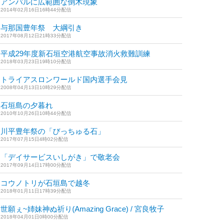
アンパルに広範囲な倒木現象
2014年02月16日16時44分配信
与那国豊年祭 大綱引き
2017年08月12日21時33分配信
平成29年度新石垣空港航空事故消火救難訓練
2018年03月23日19時10分配信
トライアスロンワールド国内選手会見
2008年04月13日10時29分配信
石垣島の夕暮れ
2010年10月26日10時44分配信
川平豊年祭の「びっちゅる石」
2017年07月15日4時02分配信
「デイサービスいしがき」で敬老会
2017年09月14日17時00分配信
コウノトリが石垣島で越冬
2018年01月11日17時39分配信
世願ぇ~姉妹神ぬ祈り(Amazing Grace) / 宮良牧子
2018年04月01日0時00分配信