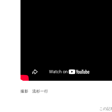
撮影 流杉一行
この記