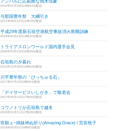
アンパルに広範囲な倒木現象
2014年02月16日16時44分配信
与那国豊年祭 大綱引き
2017年08月12日21時33分配信
平成29年度新石垣空港航空事故消火救難訓練
2018年03月23日19時10分配信
トライアスロンワールド国内選手会見
2008年04月13日10時29分配信
石垣島の夕暮れ
2010年10月26日10時44分配信
川平豊年祭の「びっちゅる石」
2017年07月15日4時02分配信
「デイサービスいしがき」で敬老会
2017年09月14日17時00分配信
コウノトリが石垣島で越冬
2018年01月11日17時39分配信
世願ぇ~姉妹神ぬ祈り(Amazing Grace) / 宮良牧子
2018年04月01日0時00分配信