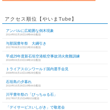
アクセス順位【やいまTube】
アンパルに広範囲な倒木現象
2014年02月16日16時44分配信
与那国豊年祭 大綱引き
2017年08月12日21時33分配信
平成29年度新石垣空港航空事故消火救難訓練
2018年03月23日19時10分配信
トライアスロンワールド国内選手会見
2008年04月13日10時29分配信
石垣島の夕暮れ
2010年10月26日10時44分配信
川平豊年祭の「びっちゅる石」
2017年07月15日4時02分配信
「デイサービスいしがき」で敬老会