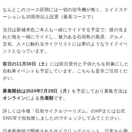
なんとこのコース区間には一切の信号機が無く、エイドステ
ーションも10箇所以上設置（最長コースで）
当日は新城幸也ご本人も一緒にライドする予定で、彼の生ま
れた地を一緒にライドし、魅力ある石垣島の風景、グルメ、
文化、人々に触れるサイクリストには夢のようなライドイベ
ントとなっています。
前日の11月30日（土）
には前日受付と子供たちを対象にした
自転車イベントも予定しています。こちらも是非ご注目くだ
さい。
募集開始は2024年7月29日（月）
を予定しており募集方法は
オンライン
による
先着順
です。
詳しくは今後「石垣サイクルツーリズム」のHPまたは公式
SNS等で告知致しましたのでチェックしてみてください。
日本最南端で開催されるサイクリングイベント、日常から飛