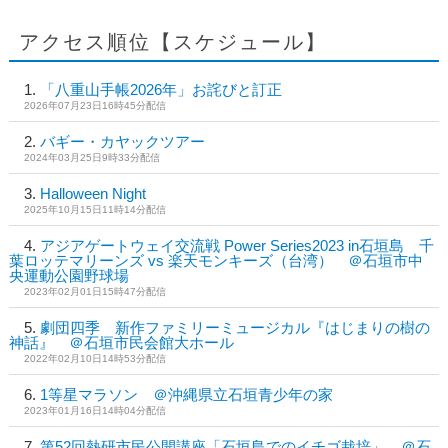
アクセス順位【スケジュール】
「八重山手帳2026年」お詫びと訂正
2026年07月23日16時45分配信
バギー・カヤックツアー
2024年03月25日9時33分配信
Halloween Night
2025年10月15日11時14分配信
アジアゲートウェイ交流戦 Power Series2023 in石垣島 千
葉ロッテマリーンズ vs 楽天モンキーズ（台湾） ＠石垣市中
央運動公園野球場
2023年02月01日15時47分配信
劇団四季 新作ファミリーミュージカル『はじまりの樹の
神話』 ＠石垣市民会館大ホール
2022年02月10日14時53分配信
1等星マラソン ＠沖縄県立石垣青少年の家
2023年01月16日14時04分配信
第52回熱研市民公開講座「石垣島でのイチゴ栽培」 ＠石