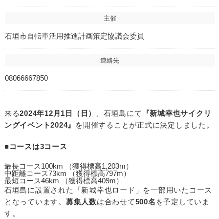
主催
石垣市自転車活用推進計画策定協議会委員
連絡先
08066667850
来る
2024年12月1日（日）
、石垣島にて
『新城幸也サイクリ
ングイベント2024』
を開催することが正式に決定しました。
■
コースは3コース
最長コース100km （獲得標高1,203m）
中距離コース73km （獲得標高797m）
最短コース46km （獲得標高409m）
石垣島に設置された「新城幸也ロード」を一部用いたコース
となっています。
募集人数
は合わせて
500名
を予定していま
す。