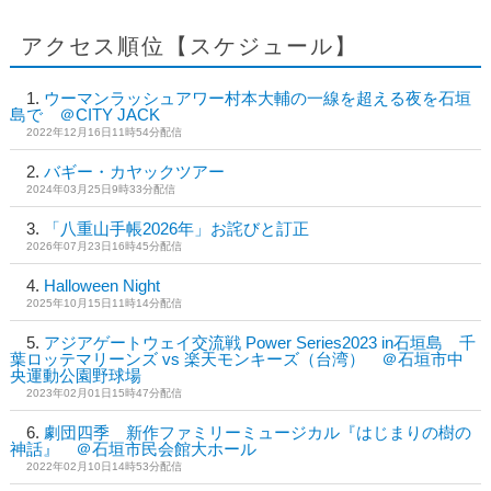
アクセス順位【スケジュール】
ウーマンラッシュアワー村本大輔の一線を超える夜を石垣
島で ＠CITY JACK
2022年12月16日11時54分配信
バギー・カヤックツアー
2024年03月25日9時33分配信
「八重山手帳2026年」お詫びと訂正
2026年07月23日16時45分配信
Halloween Night
2025年10月15日11時14分配信
アジアゲートウェイ交流戦 Power Series2023 in石垣島 千
葉ロッテマリーンズ vs 楽天モンキーズ（台湾） ＠石垣市中
央運動公園野球場
2023年02月01日15時47分配信
劇団四季 新作ファミリーミュージカル『はじまりの樹の
神話』 ＠石垣市民会館大ホール
2022年02月10日14時53分配信