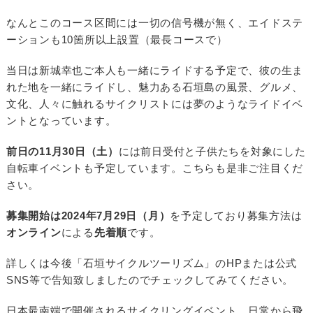
なんとこのコース区間には一切の信号機が無く、エイドステ
ーションも10箇所以上設置（最長コースで）
当日は新城幸也ご本人も一緒にライドする予定で、彼の生ま
れた地を一緒にライドし、魅力ある石垣島の風景、グルメ、
文化、人々に触れるサイクリストには夢のようなライドイベ
ントとなっています。
前日の11月30日（土）
には前日受付と子供たちを対象にした
自転車イベントも予定しています。こちらも是非ご注目くだ
さい。
募集開始は2024年7月29日（月）
を予定しており募集方法は
オンライン
による
先着順
です。
詳しくは今後「石垣サイクルツーリズム」のHPまたは公式
SNS等で告知致しましたのでチェックしてみてください。
日本最南端で開催されるサイクリングイベント、日常から飛