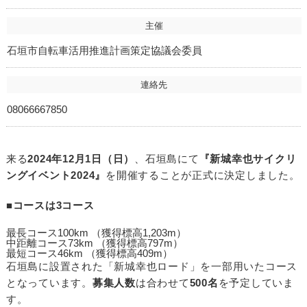
主催
石垣市自転車活用推進計画策定協議会委員
連絡先
08066667850
来る
2024年12月1日（日）
、石垣島にて
『新城幸也サイクリ
ングイベント2024』
を開催することが正式に決定しました。
■
コースは3コース
最長コース100km （獲得標高1,203m）
中距離コース73km （獲得標高797m）
最短コース46km （獲得標高409m）
石垣島に設置された「新城幸也ロード」を一部用いたコース
となっています。
募集人数
は合わせて
500名
を予定していま
す。