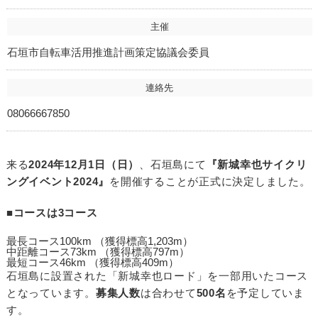
主催
石垣市自転車活用推進計画策定協議会委員
連絡先
08066667850
来る
2024年12月1日（日）
、石垣島にて
『新城幸也サイクリ
ングイベント2024』
を開催することが正式に決定しました。
■
コースは3コース
最長コース100km （獲得標高1,203m）
中距離コース73km （獲得標高797m）
最短コース46km （獲得標高409m）
石垣島に設置された「新城幸也ロード」を一部用いたコース
となっています。
募集人数
は合わせて
500名
を予定していま
す。