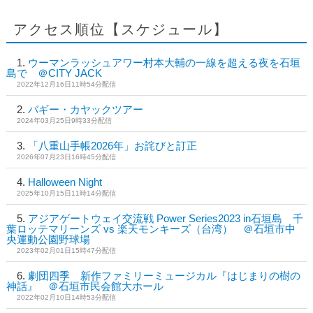
アクセス順位【スケジュール】
ウーマンラッシュアワー村本大輔の一線を超える夜を石垣
島で ＠CITY JACK
2022年12月16日11時54分配信
バギー・カヤックツアー
2024年03月25日9時33分配信
「八重山手帳2026年」お詫びと訂正
2026年07月23日16時45分配信
Halloween Night
2025年10月15日11時14分配信
アジアゲートウェイ交流戦 Power Series2023 in石垣島 千
葉ロッテマリーンズ vs 楽天モンキーズ（台湾） ＠石垣市中
央運動公園野球場
2023年02月01日15時47分配信
劇団四季 新作ファミリーミュージカル『はじまりの樹の
神話』 ＠石垣市民会館大ホール
2022年02月10日14時53分配信