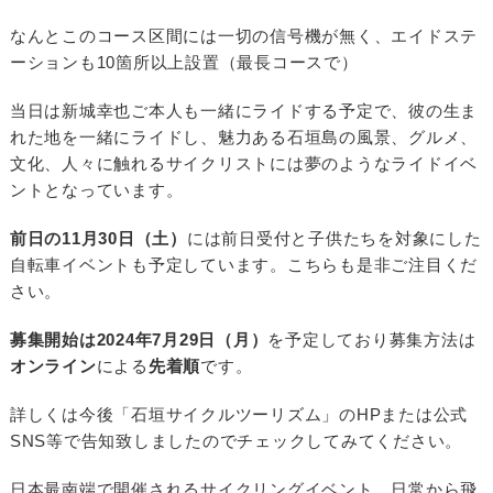
なんとこのコース区間には一切の信号機が無く、エイドステ
ーションも10箇所以上設置（最長コースで）
当日は新城幸也ご本人も一緒にライドする予定で、彼の生ま
れた地を一緒にライドし、魅力ある石垣島の風景、グルメ、
文化、人々に触れるサイクリストには夢のようなライドイベ
ントとなっています。
前日の11月30日（土）
には前日受付と子供たちを対象にした
自転車イベントも予定しています。こちらも是非ご注目くだ
さい。
募集開始は2024年7月29日（月）
を予定しており募集方法は
オンライン
による
先着順
です。
詳しくは今後「石垣サイクルツーリズム」のHPまたは公式
SNS等で告知致しましたのでチェックしてみてください。
日本最南端で開催されるサイクリングイベント、日常から飛