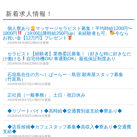
新着求人情報！
個人寮あり
マッサージセラピスト募集！平均時給1200円〜
1800円
（18:00以降時給250円up）未経験者も可。
今なら
お祝い金【12万円】プレゼント
2026年08月08日2時42分更新
セラピスト【経験者】業務委託募集！（好きな時に好きなだ
け働ける
自宅待機OK/ 車通勤OK）最低保証制度あり
2026年08月08日2時42分更新
石垣島在住の方へ）ぱーらー・島宿 願寿屋スタッフ募集
（竹富島）
2026年08月07日21時31分更新
正社員（一般事務）、土日・祝日休み
2026年08月07日17時57分更新
◆リゾートバイト◆高時給◆交通費別途支給◆寮あり◆
2026年08月06日10時34分更新
◆店長候補◆カフェスタッフ募集◆高収入◆寮あり◆交通費
支給◆
2026年08月06日10時34分更新