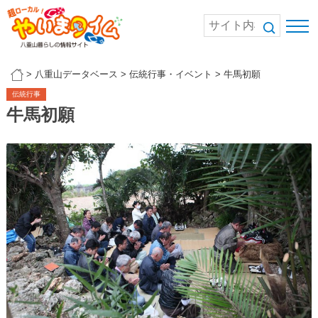
>
八重山データベース
>
伝統行事・イベント
>
牛馬初願
伝統行事
牛馬初願