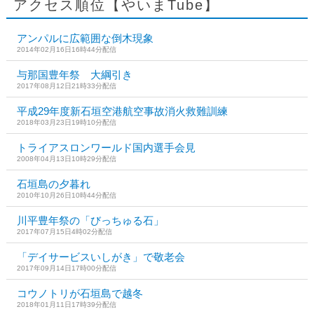
アクセス順位【やいまTube】
アンパルに広範囲な倒木現象
2014年02月16日16時44分配信
与那国豊年祭 大綱引き
2017年08月12日21時33分配信
平成29年度新石垣空港航空事故消火救難訓練
2018年03月23日19時10分配信
トライアスロンワールド国内選手会見
2008年04月13日10時29分配信
石垣島の夕暮れ
2010年10月26日10時44分配信
川平豊年祭の「びっちゅる石」
2017年07月15日4時02分配信
「デイサービスいしがき」で敬老会
2017年09月14日17時00分配信
コウノトリが石垣島で越冬
2018年01月11日17時39分配信