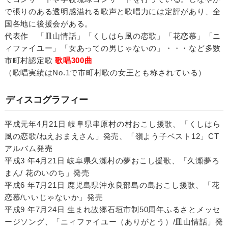
で張りのある透明感溢れる歌声と歌唱力には定評があり、全
国各地に後援会がある。
代表作 「皿山情話」「くしはら風の恋歌」「花恋慕」「ニ
ィファイユー」「女あっての男じゃないの」・・・など多数
市町村認定歌
歌唱300曲
（歌唱実績はNo.1で市町村歌の女王とも称されている）
ディスコグラフィー
平成元年4月21日 岐阜県串原村の村おこし援歌、「くしはら
風の恋歌/ねえおまえさん」発売、「嶺よう子ベスト12」CT
アルバム発売
平成3 年4月21日 岐阜県久瀬村の夢おこし援歌、「久瀬夢ろ
まん/ 花のいのち」発売
平成6 年7月21日 鹿児島県沖永良部島の島おこし援歌、「花
恋慕/いいじゃないか」発売
平成9 年7月24日 生まれ故郷石垣市制50周年ふるさとメッセ
ージソング、「ニィファイユー（ありがとう）/皿山情話」発