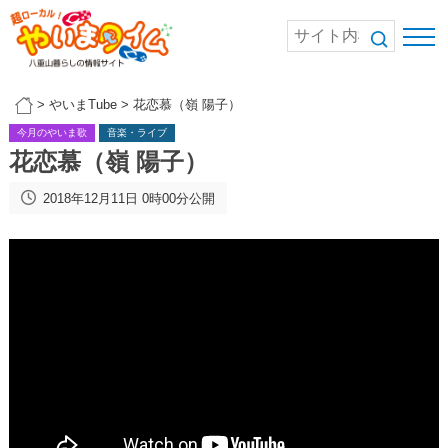
>
やいまTube
>
花恋慕（嶺 陽子）
今月のやいま歌
音楽・ライブ
花恋慕（嶺 陽子）
2018年12月11日 0時00分公開