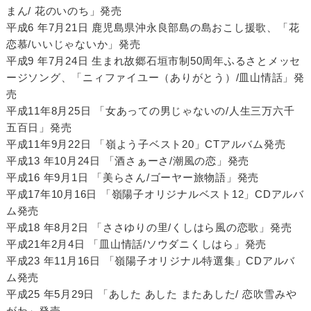
まん/ 花のいのち」発売
平成6 年7月21日 鹿児島県沖永良部島の島おこし援歌、「花
恋慕/いいじゃないか」発売
平成9 年7月24日 生まれ故郷石垣市制50周年ふるさとメッセ
ージソング、「ニィファイユー（ありがとう）/皿山情話」発
売
平成11年8月25日 「女あっての男じゃないの/人生三万六千
五百日」発売
平成11年9月22日 「嶺よう子ベスト20」CTアルバム発売
平成13 年10月24日 「酒さぁーさ/潮風の恋」発売
平成16 年9月1日 「美らさん/ゴーヤー旅物語」発売
平成17年10月16日 「嶺陽子オリジナルベスト12」CDアルバ
ム発売
平成18 年8月2日 「ささゆりの里/くしはら風の恋歌」発売
平成21年2月4日 「皿山情話/ソウダニくしはら」発売
平成23 年11月16日 「嶺陽子オリジナル特選集」CDアルバ
ム発売
平成25 年5月29日 「あした あした またあした/ 恋吹雪みや
がわ」発売