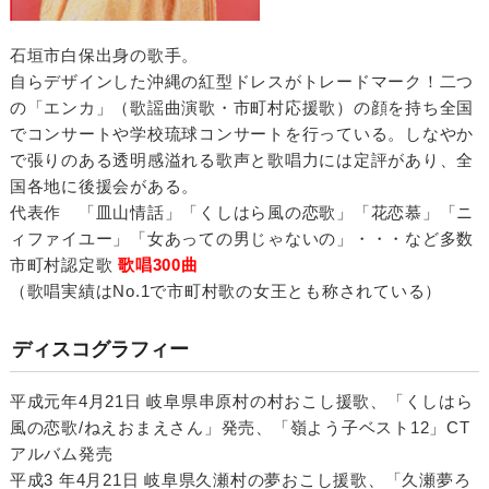
石垣市白保出身の歌手。
自らデザインした沖縄の紅型ドレスがトレードマーク！二つ
の「エンカ」（歌謡曲演歌・市町村応援歌）の顔を持ち全国
でコンサートや学校琉球コンサートを行っている。しなやか
で張りのある透明感溢れる歌声と歌唱力には定評があり、全
国各地に後援会がある。
代表作 「皿山情話」「くしはら風の恋歌」「花恋慕」「ニ
ィファイユー」「女あっての男じゃないの」・・・など多数
市町村認定歌
歌唱300曲
（歌唱実績はNo.1で市町村歌の女王とも称されている）
ディスコグラフィー
平成元年4月21日 岐阜県串原村の村おこし援歌、「くしはら
風の恋歌/ねえおまえさん」発売、「嶺よう子ベスト12」CT
アルバム発売
平成3 年4月21日 岐阜県久瀬村の夢おこし援歌、「久瀬夢ろ