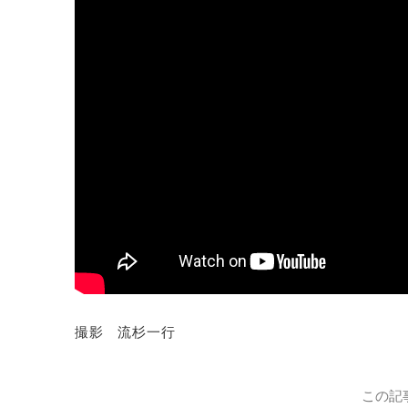
撮影 流杉一行
この記