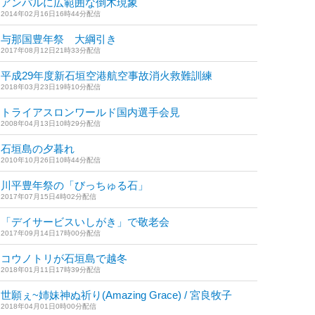
アンパルに広範囲な倒木現象
2014年02月16日16時44分配信
与那国豊年祭 大綱引き
2017年08月12日21時33分配信
平成29年度新石垣空港航空事故消火救難訓練
2018年03月23日19時10分配信
トライアスロンワールド国内選手会見
2008年04月13日10時29分配信
石垣島の夕暮れ
2010年10月26日10時44分配信
川平豊年祭の「びっちゅる石」
2017年07月15日4時02分配信
「デイサービスいしがき」で敬老会
2017年09月14日17時00分配信
コウノトリが石垣島で越冬
2018年01月11日17時39分配信
世願ぇ~姉妹神ぬ祈り(Amazing Grace) / 宮良牧子
2018年04月01日0時00分配信