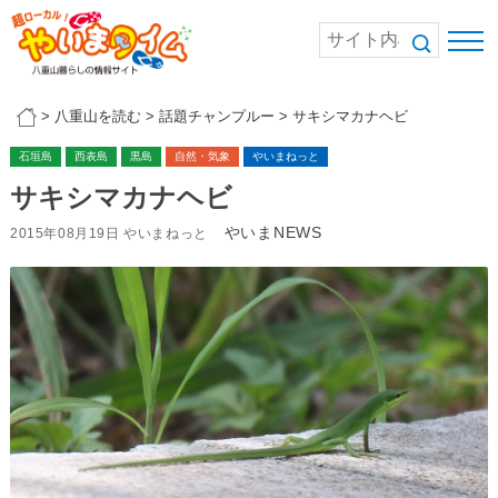
>
八重山を読む
>
話題チャンプルー
>
サキシマカナヘビ
石垣島
西表島
黒島
自然・気象
やいまねっと
サキシマカナヘビ
やいまNEWS
2015年08月19日 やいまねっと