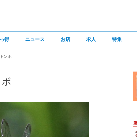
っ得
ニュース
お店
求人
特集
トンボ
ンボ