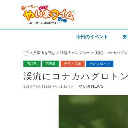
今日のイベント
知
>
八重山を読む
>
話題チャンプルー
>
渓流にコナカハグロ
石垣島
西表島
自然・気象
やいまねっと
渓流にコナカハグロト
やいまNEWS
2014年04月18日 やいまねっと