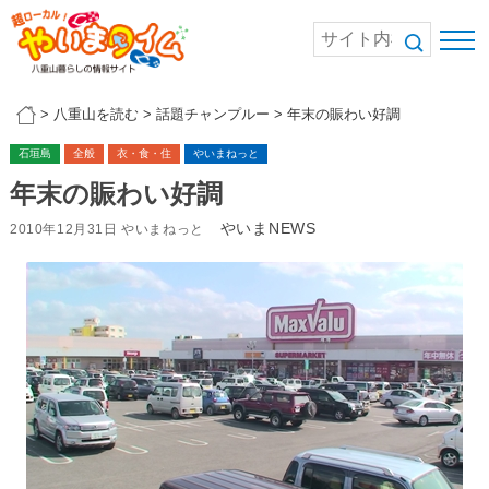
>
八重山を読む
>
話題チャンプルー
>
年末の賑わい好調
石垣島
全般
衣・食・住
やいまねっと
年末の賑わい好調
やいまNEWS
2010年12月31日 やいまねっと