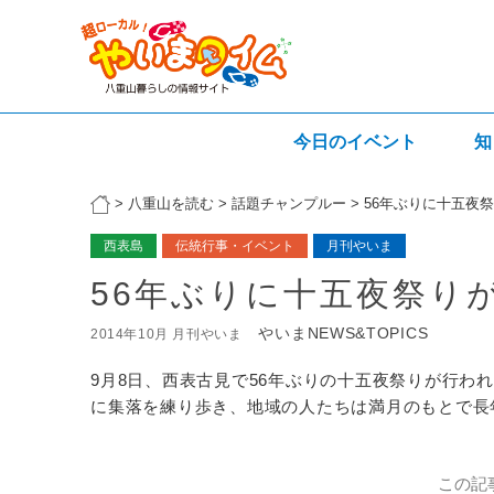
今日のイベント
知
>
八重山を読む
>
話題チャンプルー
>
56年ぶりに十五夜
西表島
伝統行事・イベント
月刊やいま
56年ぶりに十五夜祭り
やいまNEWS&TOPICS
2014年10月 月刊やいま
9月8日、西表古見で56年ぶりの十五夜祭りが行わ
に集落を練り歩き、地域の人たちは満月のもとで長
この記