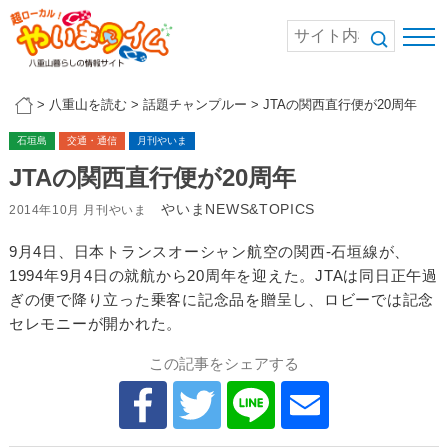
>
八重山を読む
>
話題チャンプルー
>
JTAの関西直行便が20周年
石垣島
交通・通信
月刊やいま
JTAの関西直行便が20周年
やいまNEWS&TOPICS
2014年10月 月刊やいま
9月4日、日本トランスオーシャン航空の関西-石垣線が、
1994年9月4日の就航から20周年を迎えた。JTAは同日正午過
ぎの便で降り立った乗客に記念品を贈呈し、ロビーでは記念
セレモニーが開かれた。
この記事をシェアする