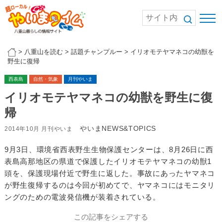
>
八重山を読む
>
話題チャンプルー
>
イリオモテヤマネコの幼獣を
野生に復帰
西表島
自然・気象
月刊やいま
イリオモテヤマネコの幼獣を野生に復
帰
やいまNEWS&TOPICS
2014年10月 月刊やいま
9月3日、環境省西表野生生物保護センターは、8月26日に西
表島高那地区の県道で保護したイリオモテヤマネコの幼獣1
頭を、保護現場付近で野生に返した。事故にあったヤマネコ
が野生復帰するのは今回が初めてで、ヤマネコにはモニタリ
ングのための電波発信機が装着されている。
この記事をシェアする