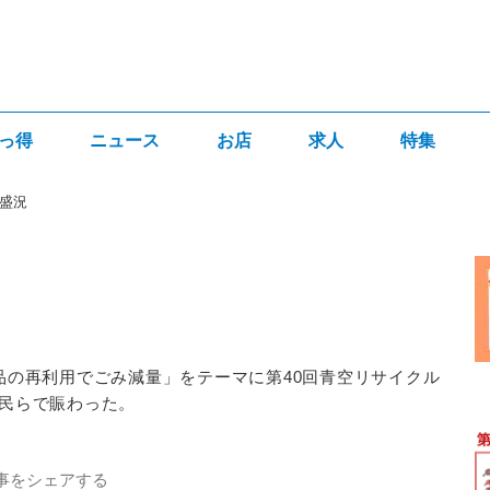
っ得
ニュース
お店
求人
特集
盛況
況
品の再利用でごみ減量」をテーマに第40回青空リサイクル
市民らで賑わった。
事をシェアする