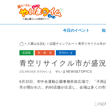
今日のイベント
知
>
八重山を読む
>
話題チャンプルー
>
青空リサイクル市が
石垣島
衣・食・住
月刊やいま
青空リサイクル市が盛
やいまNEWS&TOPICS
2014年08月 月刊やいま
6月22日、市中央運動公園事務所前広場で、「不用
市が開かれた。約60店舗が出店し、会場は多くの
この記