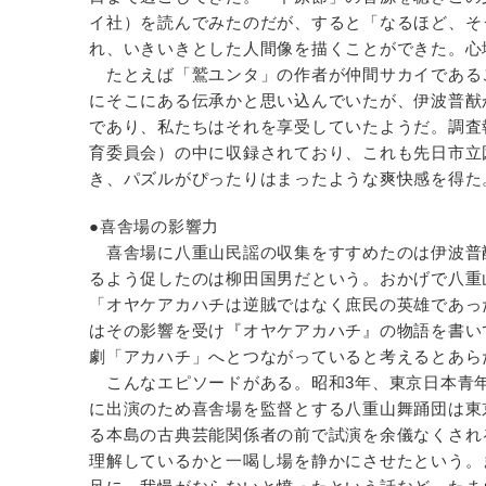
イ社）を読んでみたのだが、すると「なるほど、そ
れ、いきいきとした人間像を描くことができた。心
たとえば「鷲ユンタ」の作者が仲間サカイである
にそこにある伝承かと思い込んでいたが、伊波普猷
であり、私たちはそれを享受していたようだ。調査
育委員会）の中に収録されており、これも先日市立
き、パズルがぴったりはまったような爽快感を得た
●喜舎場の影響力
喜舎場に八重山民謡の収集をすすめたのは伊波普
るよう促したのは柳田国男だという。おかげで八重
「オヤケアカハチは逆賊ではなく庶民の英雄であっ
はその影響を受け『オヤケアカハチ』の物語を書い
劇「アカハチ」へとつながっていると考えるとあら
こんなエピソードがある。昭和3年、東京日本青
に出演のため喜舎場を監督とする八重山舞踊団は東
る本島の古典芸能関係者の前で試演を余儀なくされ
理解しているかと一喝し場を静かにさせたという。