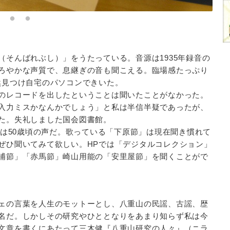
そんばれぶし）」をうたっている。音源は1935年録音の
ろやかな声質で、息継ぎの音も聞こえる。臨場感たっぷり
然見つけ自宅のパソコンできいた。
のレコードを出したということは聞いたことがなかった。
入力ミスかなんかでしょう」と私は半信半疑であったが、
た。失礼しました国会図書館。
は50歳頃の声だ。歌っている「下原節」は現在聞き慣れて
ぜひ聞いてみて欲しい。HPでは「デジタルコレクション」
浦節」「赤馬節」崎山用能の「安里屋節」を聞くことがで
ェの言葉を人生のモットーとし、八重山の民謡、古謡、歴
名だ。しかしその研究やひととなりをあまり知らず私は今
文章を書くにあたって三木健『八重山研究の人々』（ニラ