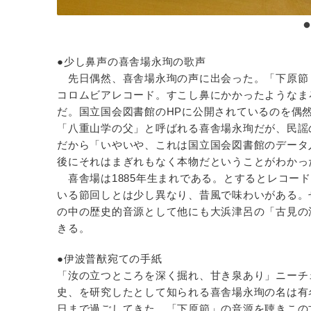
●少し鼻声の喜舎場永珣の歌声
先日偶然、喜舎場永珣の声に出会った。「下原節（
コロムビアレコード。すこし鼻にかかったようなま
だ。国立国会図書館のHPに公開されているのを偶
「八重山学の父」と呼ばれる喜舎場永珣だが、民謡
だから「いやいや、これは国立国会図書館のデータ
後にそれはまぎれもなく本物だということがわかっ
喜舎場は1885年生まれである。とするとレコード
いる節回しとは少し異なり、昔風で味わいがある。
の中の歴史的音源として他にも大浜津呂の「古見の
きる。
●伊波普猷宛ての手紙
「汝の立つところを深く掘れ、甘き泉あり」ニーチ
史、を研究したとして知られる喜舎場永珣の名は有
日まで過ごしてきた。「下原節」の音源を聴きこの