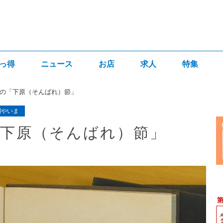
っ得
ニュース
お店
求人
特集
の「下原（そんばれ）節」
刊やいま
「下原（そんばれ）節」