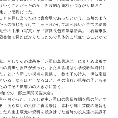
ういうことだったのか」断片的な事柄がつながり整理さ
地よい感覚だった。
ことを探し当てたのは喜舎場であったという。当然のよう
からの依頼をうけて、三ヶ月かけて調べ歩いた苦労の結果
報告の手紙（写真）が『宮良長包直筆楽譜集』（石垣市教
図書館で見たばかりだったので具体的に想像することがで
。
猷。そしてその成果を「八重山島民謠誌」にまとめ出版す
山の貴重な資料が残った。また喜舎場は小学校教師時代に
た」という新しい視点を提供し、教え子の詩人・伊波南哲
ている。なるほど、なるほど。その流れが現在の子ども演
ためてその影響力の大きさに驚く。
年館での「郷土舞踊民謡大会」
京へ向かった。しかし途中八重山の民俗舞踊を県の恥とす
る。あら探しの批評に喜舎場は、素朴な郷土芸能の趣旨を
また八重山蔵元の資料を焼き捨てた当時の役人達の認識不