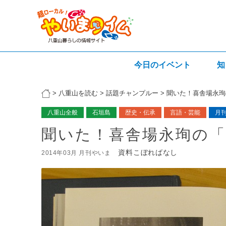
今日のイベント
知
>
八重山を読む
>
話題チャンプルー
>
聞いた！喜舎場永珣
八重山全般
石垣島
歴史・伝承
言語・芸能
月
聞いた！喜舎場永珣の
資料こぼればなし
2014年03月 月刊やいま