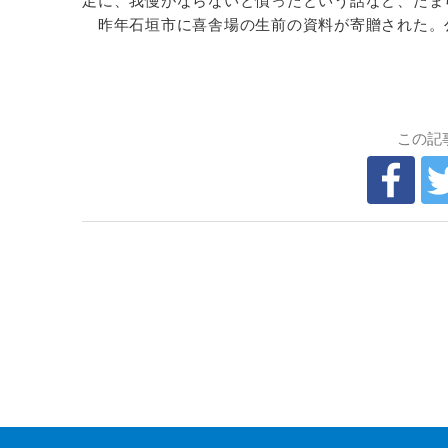
足に、我慢がならないと憤ったという話など、たま
昨年石垣市に喜舎場の生前の資料が寄贈された。
この記