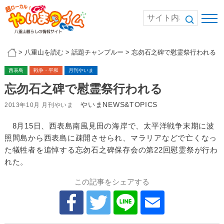
>
八重山を読む
>
話題チャンプルー
>
忘勿石之碑で慰霊祭行われる
西表島
戦争・平和
月刊やいま
忘勿石之碑で慰霊祭行われる
やいまNEWS&TOPICS
2013年10月 月刊やいま
8月15日、西表島南風見田の海岸で、太平洋戦争末期に波
照間島から西表島に疎開させられ、マラリアなどで亡くなっ
た犠牲者を追悼する忘勿石之碑保存会の第22回慰霊祭が行わ
れた。
この記事をシェアする