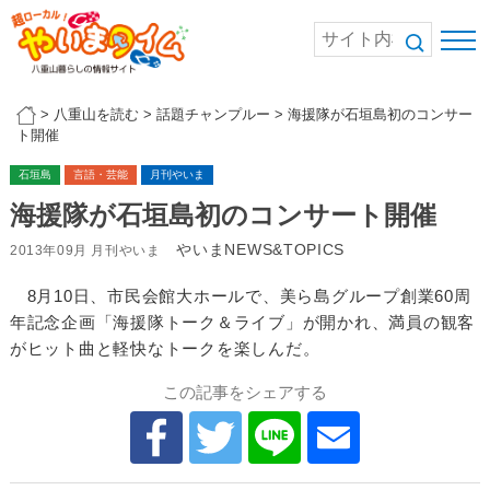
>
八重山を読む
>
話題チャンプルー
>
海援隊が石垣島初のコンサー
ト開催
石垣島
言語・芸能
月刊やいま
海援隊が石垣島初のコンサート開催
やいまNEWS&TOPICS
2013年09月 月刊やいま
8月10日、市民会館大ホールで、美ら島グループ創業60周
年記念企画「海援隊トーク＆ライブ」が開かれ、満員の観客
がヒット曲と軽快なトークを楽しんだ。
この記事をシェアする