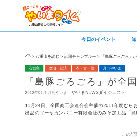
今日のイベント
知
>
八重山を読む
>
話題チャンプルー
>
「島豚ごろごろ」が
石垣島
政治・経済
衣・食・住
月刊やいま
「島豚ごろごろ」が全国
やいまNEWSダイジェスト
2012年01月 月刊やいま
11月24日、全国商工会連合会主催の2011年度
出品のゴーヤカンパニー有限会社のみそ加工品「島
この記