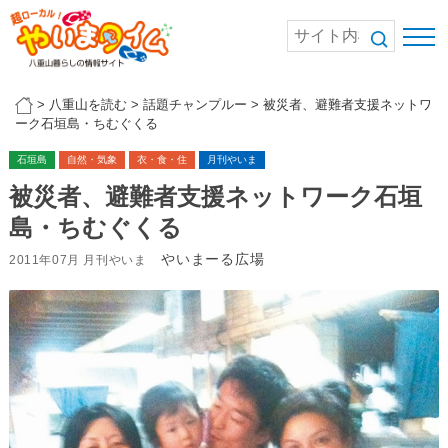
>
八重山を読む
>
話題チャンプルー
>
被災者、避難者支援ネットワ
ーク石垣島・ちむぐくる
石垣島
自然・気象
衣・食・住
月刊やいま
被災者、避難者支援ネットワーク石垣
島・ちむぐくる
やいまーる広場
2011年07月 月刊やいま