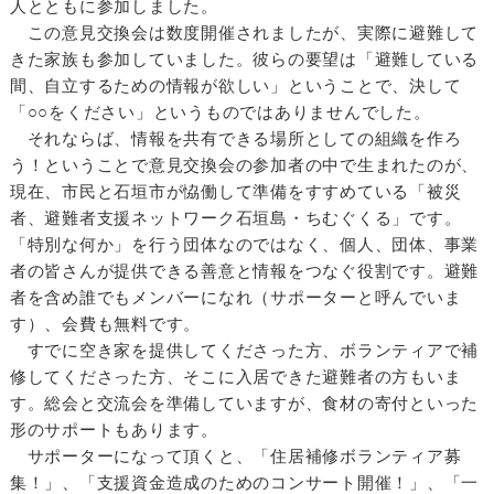
人とともに参加しました。
この意見交換会は数度開催されましたが、実際に避難して
きた家族も参加していました。彼らの要望は「避難している
間、自立するための情報が欲しい」ということで、決して
「○○をください」というものではありませんでした。
それならば、情報を共有できる場所としての組織を作ろ
う！ということで意見交換会の参加者の中で生まれたのが、
現在、市民と石垣市が恊働して準備をすすめている「被災
者、避難者支援ネットワーク石垣島・ちむぐくる」です。
「特別な何か」を行う団体なのではなく、個人、団体、事業
者の皆さんが提供できる善意と情報をつなぐ役割です。避難
者を含め誰でもメンバーになれ（サポーターと呼んでいま
す）、会費も無料です。
すでに空き家を提供してくださった方、ボランティアで補
修してくださった方、そこに入居できた避難者の方もいま
す。総会と交流会を準備していますが、食材の寄付といった
形のサポートもあります。
サポーターになって頂くと、「住居補修ボランティア募
集！」、「支援資金造成のためのコンサート開催！」、「一