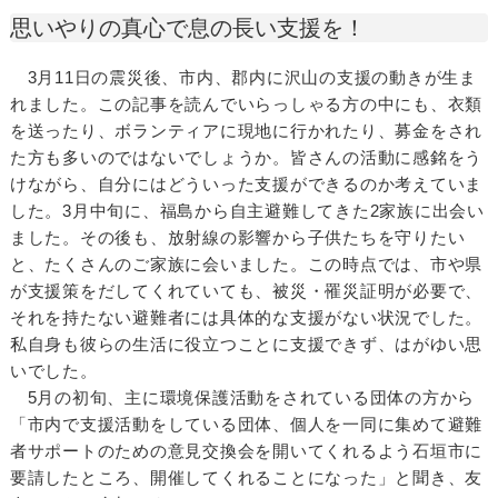
思いやりの真心で息の長い支援を！
3月11日の震災後、市内、郡内に沢山の支援の動きが生ま
れました。この記事を読んでいらっしゃる方の中にも、衣類
を送ったり、ボランティアに現地に行かれたり、募金をされ
た方も多いのではないでしょうか。皆さんの活動に感銘をう
けながら、自分にはどういった支援ができるのか考えていま
した。3月中旬に、福島から自主避難してきた2家族に出会い
ました。その後も、放射線の影響から子供たちを守りたい
と、たくさんのご家族に会いました。この時点では、市や県
が支援策をだしてくれていても、被災・罹災証明が必要で、
それを持たない避難者には具体的な支援がない状況でした。
私自身も彼らの生活に役立つことに支援できず、はがゆい思
いでした。
5月の初旬、主に環境保護活動をされている団体の方から
「市内で支援活動をしている団体、個人を一同に集めて避難
者サポートのための意見交換会を開いてくれるよう石垣市に
要請したところ、開催してくれることになった」と聞き、友