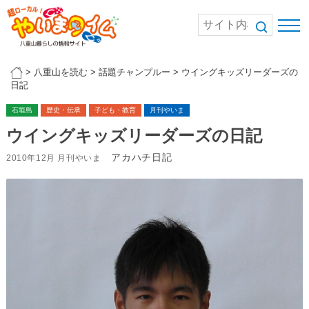
>
八重山を読む
>
話題チャンプルー
>
ウイングキッズリーダーズの
日記
石垣島
歴史・伝承
子ども・教育
月刊やいま
ウイングキッズリーダーズの日記
アカハチ日記
2010年12月 月刊やいま