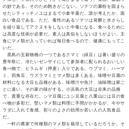
の妙である。そのため飽きがこない。ソテツの澱粉を固まら
せたシティッチノユはまるで小倉羊羹だ。誰が考えたか、面
白い食品である。ただ、毒性のあるソテツは発酵と水さらし
を繰り返してアクヌキをしないと中毒になる。食べるために
は高度な技術が必要だ。素人は真似をしないほうがよい。主
食にマメ類が入っていれば毎日食べるので、健康にもってこ
いだ。
黒島の五穀物種の一つであるクマミ（緑豆）は暑い盛りの
豊年祭に、冷たいゼンザイにして参加者に配られるおいしい
食べ物で、ヒラムギ（押麦）入りである。ウブマミ、ハーマ
ミ、四角豆、ウズラマミとマメ類は多くある。味噌や豆腐の
材料になる大豆も品種がある。味噌汁や魚汁、油味噌は家ご
とに違い、その家の味がする。小浜島の大豆は在来の品種
で、貴重な存在だ。シマ豆腐にユシ豆腐と八重山には豆の食
べ物が多彩だ。堅いマメ類は料理に手間がかかるが、今やサ
ラダに入れて食感、彩りのよさの効用か若い人の人気食品
だ。
一軒の農家で何種類のマメ類を栽培しているだろうか。そ