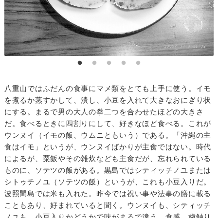
八重山ではふだんの食事にマメ類をとても上手に使う。イモ
を煮るか蒸すかして、潰し、小豆を入れて大きなおにぎり状
にする。まるで男の大人の拳二つを合わせたほどの大きさ
だ。食べるときに四割りにして、好きなほど食べる。これが
ウンヌイ（イモの飯、ウムニともいう）である。「沖縄の主
食はイモ」というが、ウンヌイばかりが主食ではない。時代
によるが、粟飯やその雑炊なども主食だが、忘れられている
ものに、ソテツの飯がある。黒島ではシティッチノユまたは
シトゥチノユ（ソテツの飯）というが、これも小豆入りだ。
波照間島では米も入れた。昨今では祝い事や法事の膳に載る
こともあり、好まれていると聞く。ウンヌイも、シティッチ
ノユも、小豆入りかどうかで味がまるで違う。食感、歯触り