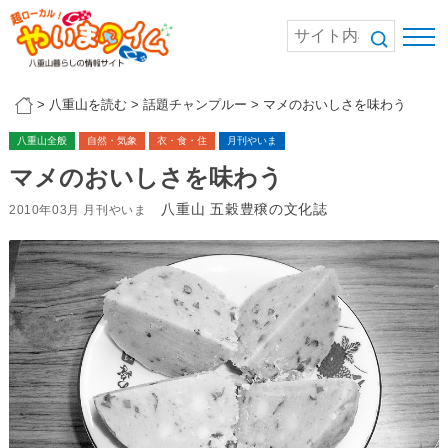
>
八重山を読む
>
話題チャンプルー
>
マメのおいしさを味わう
八重山全般
自然・気象
衣・食・住
月刊やいま
マメのおいしさを味わう
八重山 五穀豊穣の文化誌
2010年03月 月刊やいま