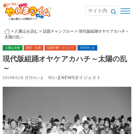
>
八重山を読む
>
話題チャンプルー
>
現代版組踊オヤケアカハチ～
太陽の乱～
八重山全般
歴史・伝承
伝統行事・イベント
月刊やいま
現代版組踊オヤケアカハチ～太陽の乱
～
やいまNEWSダイジェスト
2010年01月 月刊やいま